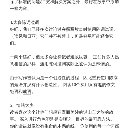
除了标准的问题/冲突和解决方案之外，最好在故事中添加
一些内容。
4.太多陈词滥调
好吧，我们已经多次讨论过在撰写故事时使用陈词滥调。
（读风和日丽）它们并不被禁止，但最好尽可能避免它
们。
一两个还好，但太多会让标记者难以纵容。 正如许多人愿
意相信的那样，滥用陈词滥调实际上被认为是懒惰的。
由于写作被认为是一个创造性的过程，因此重复使用陈腐
的短语并没有什么创造性。 阅读10个实用又有趣的作文
短语和
成语
。
5、情绪太少
读者喜欢这个让他们想起狂野而美妙的过山车之旅的故
事。 深入进行角色塑造是实现这一目标的最可靠方法。
你的话语就像没有生命的木偶的线。 你使用的每一个词都