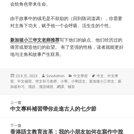
会给角色带来生命。
由于故事中的绒毛是不鼓励的（回到陈词滥调），你需要
对主角下功夫，赋予他一个会呼吸、活生生的个性。
新加坡小三华文老师推荐
写下他们的缺点、他们经历过的
痛苦或塑造他们的欲望。 有了坚强的性格，读者就能更好
地与主角和故事产生联系。
发
作
分
标
23 8 月, 2023
SinoAdmin
中文學習
中文
、
中文學
布
者
类
签
習
、
中文補習
、
华文补习老师
、
小學
、
小學語文
、
新加坡小三华文
、
新
于
加坡补习
、
漢語
、
漢語補習
、
網課
、
補習
文
上一篇
章
中文專科補習帶你走進古人的七夕節
上
导
篇
航
文
下一篇
章：
香港語文教育改革：我的小朋友如何在寫作中脫
下