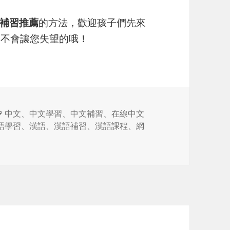
補習推薦
的方法，歡迎孩子們先來
吧！不會讓您失望的哦！
标
中文
、
中文學習
、
中文補習
、
在線中文
签
語學習
、
漢語
、
漢語補習
、
漢語課程
、
網