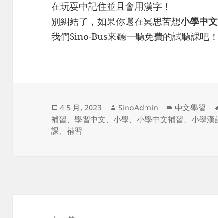
在玩耍中記住並且會用漢字！
別糾結了，如果你還在冥思苦想
小學中文
我們Sino-Bus來聽一聽免費的試聽課
发
作
分
4 5 月, 2023
SinoAdmin
中文學習
布
者
类
補習
、
學習中文
、
小學
、
小學中文補習
、
小學漢
于
課
、
補習
文
章