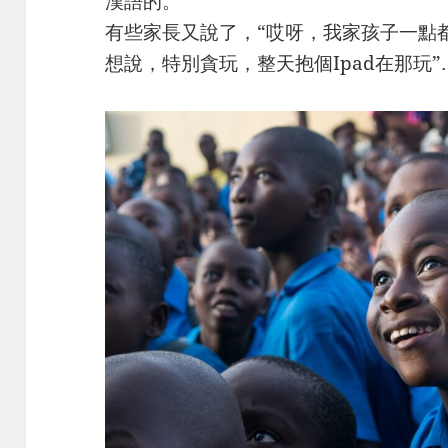
漢語的。
有些家長又說了，“哎呀，我家孩子一點
想說，特別貪玩，整天抱個Ipad在那玩”