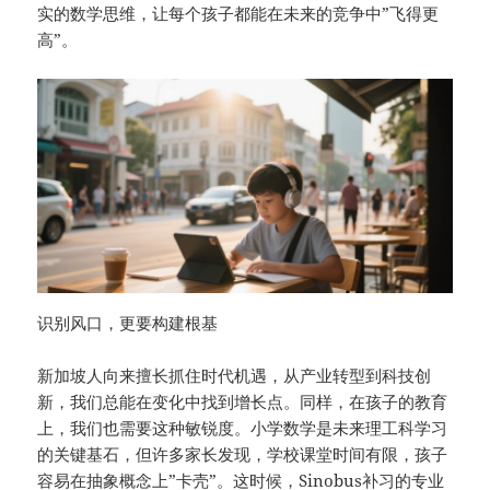
实的数学思维，让每个孩子都能在未来的竞争中”飞得更
高”。
识别风口，更要构建根基
新加坡人向来擅长抓住时代机遇，从产业转型到科技创
新，我们总能在变化中找到增长点。同样，在孩子的教育
上，我们也需要这种敏锐度。小学数学是未来理工科学习
的关键基石，但许多家长发现，学校课堂时间有限，孩子
容易在抽象概念上”卡壳”。这时候，Sinobus补习的专业