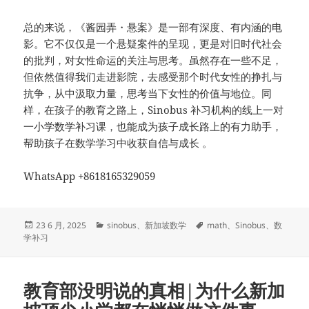
总的来说，《酱园弄・悬案》是一部有深度、有内涵的电
影。它不仅仅是一个悬疑案件的呈现，更是对旧时代社会
的批判，对女性命运的关注与思考。虽然存在一些不足，
但依然值得我们走进影院，去感受那个时代女性的挣扎与
抗争，从中汲取力量，思考当下女性的价值与地位。同
样，在孩子的教育之路上，Sinobus 补习机构的线上一对
一小学数学补习课，也能成为孩子成长路上的有力助手，
帮助孩子在数学学习中收获自信与成长 。
WhatsApp +8618165329059
发
分
标
23 6 月, 2025
sinobus
、
新加坡数学
math
、
Sinobus
、
数
布
类
签
学补习
于
教育部没明说的真相|为什么新加