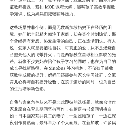
生打造的线上一对一数学补习课，就像及时雨，由本地持
证教师授课，紧扣 MOE 课程大纲，能帮孩子高效掌握数
学知识，也为妈妈们减轻辅导压力。
这些场景并非个例，而是无数新加坡妈妈正在经历的困
境。她们把全部精力倾注于家庭，却在某个时刻惊觉，那
个曾经拥有梦想、热爱生活的自己，正在逐渐消失。有人
说，爱家人就是要牺牲自我，可真正的爱，从不是燃烧自
己照亮他人的飞蛾扑火，而是两颗独立星球相互辉映的光
芒。就像不少妈妈在陪伴孩子学习的同时，也在为自己的
成长寻找新路径。在 Sinobus 补习机构，不仅孩子能收
获数学成绩的提升，妈妈们还能参与家长学习社群，交流
育儿心得与自我提升经验，在孩子进步的同时，也为自己
的生活增添新色彩。
自我与家庭角色从来不是非此即彼的选择题。就像台湾作
家龙应台在育儿期间坚持写作，在厨房与书桌间切换自
如；日本画家荒井良二的妻子，一边照顾孩子，一边在深
夜创作拼贴画，最终举办了个人画展。在新加坡，许多妈