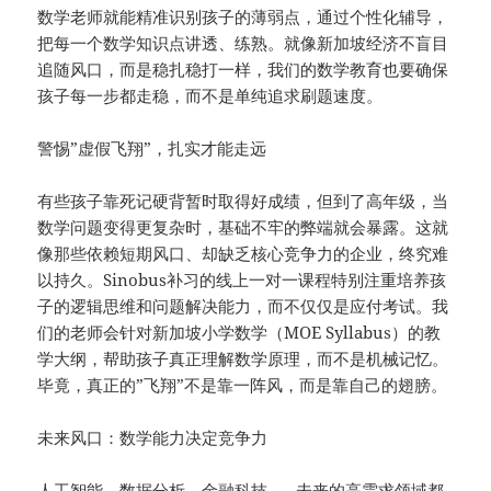
数学老师就能精准识别孩子的薄弱点，通过个性化辅导，
把每一个数学知识点讲透、练熟。就像新加坡经济不盲目
追随风口，而是稳扎稳打一样，我们的数学教育也要确保
孩子每一步都走稳，而不是单纯追求刷题速度。
警惕”虚假飞翔”，扎实才能走远
有些孩子靠死记硬背暂时取得好成绩，但到了高年级，当
数学问题变得更复杂时，基础不牢的弊端就会暴露。这就
像那些依赖短期风口、却缺乏核心竞争力的企业，终究难
以持久。Sinobus补习的线上一对一课程特别注重培养孩
子的逻辑思维和问题解决能力，而不仅仅是应付考试。我
们的老师会针对新加坡小学数学（MOE Syllabus）的教
学大纲，帮助孩子真正理解数学原理，而不是机械记忆。
毕竟，真正的”飞翔”不是靠一阵风，而是靠自己的翅膀。
未来风口：数学能力决定竞争力
人工智能、数据分析、金融科技……未来的高需求领域都