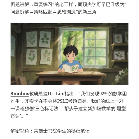
例题讲解→重复练习”的老三样，而顶尖学府早已升级为”
问题拆解→策略匹配→思维溯源”的新三角。
Sinobus
教研总监Dr. Lim指出：”我们发现92%的数学困
难生，其实卡在不会将PSLE考题归类。我们的线上一对
一课程独创’三色标记法’，帮孩子建立新加坡数学的’题型
雷达’。”
解密视角：莱佛士书院学生的秘密笔记