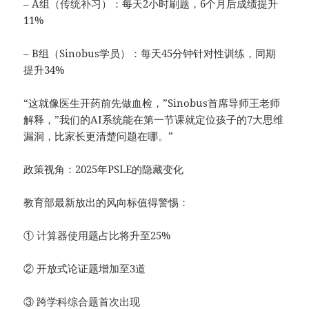
– A组（传统补习）：每天2小时刷题，6个月后成绩提升
11%
– B组（Sinobus学员）：每天45分钟针对性训练，同期
提升34%
“这就像医生开药前先做血检，”Sinobus首席导师王老师
解释，”我们的AI系统能在第一节课就定位孩子的7大思维
漏洞，比家长更清楚问题在哪。”
政策视角：2025年PSLE的隐藏变化
教育部最新放出的风向标值得警惕：
① 计算器使用题占比将升至25%
② 开放式论证题增加至3道
③ 跨学科综合题首次出现