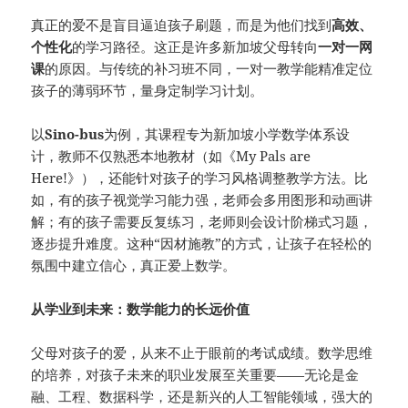
真正的爱不是盲目逼迫孩子刷题，而是为他们找到
高效、
个性化
的学习路径。这正是许多新加坡父母转向
一对一网
课
的原因。与传统的补习班不同，一对一教学能精准定位
孩子的薄弱环节，量身定制学习计划。
以
Sino-bus
为例，其课程专为新加坡小学数学体系设
计，教师不仅熟悉本地教材（如《My Pals are
Here!》），还能针对孩子的学习风格调整教学方法。比
如，有的孩子视觉学习能力强，老师会多用图形和动画讲
解；有的孩子需要反复练习，老师则会设计阶梯式习题，
逐步提升难度。这种“因材施教”的方式，让孩子在轻松的
氛围中建立信心，真正爱上数学。
从学业到未来：数学能力的长远价值
父母对孩子的爱，从来不止于眼前的考试成绩。数学思维
的培养，对孩子未来的职业发展至关重要——无论是金
融、工程、数据科学，还是新兴的人工智能领域，强大的