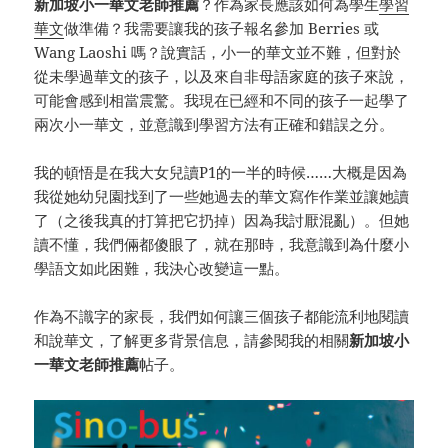
新加坡小一華文老師推薦
？作為家長應該如何為學生
學習
華文
做準備？我需要讓我的孩子報名參加 Berries 或
Wang Laoshi 嗎？說實話，小一的華文並不難，但對於
從未學過華文的孩子，以及來自非母語家庭的孩子來說，
可能會感到相當震驚。我現在已經和不同的孩子一起學了
兩次小一華文，並意識到學習方法有正確和錯誤之分。
我的頓悟是在我大女兒讀P1的一半的時候……大概是因為
我從她幼兒園找到了一些她過去的華文寫作作業並讓她讀
了（之後我真的打算把它扔掉）因為我討厭混亂）。但她
讀不懂，我們倆都傻眼了，就在那時，我意識到為什麼小
學語文如此困難，我決心改變這一點。
作為不識字的家長，我們如何讓三個孩子都能流利地閱讀
和說華文，了解更多背景信息，請參閱我的相關
新加坡小
一華文老師推薦
帖子。