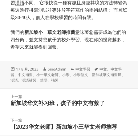
習
漢語
不同。 它很快從一種有趣且身臨其境的方法轉變為
每週進行拼寫測試並專注於字符寫作的學術結構； 而且班
級30-40人，個人在學校學習的時間有限。
我們的
新加坡小一華文老師推薦
意味著您需要成為他們的
四分衛，並支持您孩子的校外學習。現在你的投資越多，
希望未來就能得到回報。
发
作
分
标
17 8 月, 2023
SinoAdmin
中文學習
中文
、
中文學
布
者
类
签
習
、
中文補習
、
小一華文老師
、
小學
、
小學語文
、
新加坡華文補習班
、
于
漢語
、
漢語補習
、
華語
、
補習
文
上一篇
章
新加坡华文补习班，孩子的中文有救了
上
导
篇
航
文
下一篇
章：
【2023华文老师】新加坡小三华文老师推荐
下
篇