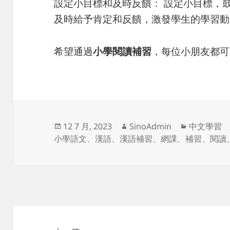
設定小目標和及時反饋： 設定小目標，
及時給予肯定和反饋，激發學生的學習動
希望通過
小學閱讀補習
，每位小朋友都可
发
作
分
12 7 月, 2023
SinoAdmin
中文學習
布
者
类
小學語文
、
漢語
、
漢語補習
、
網課
、
補習
、
閱讀
于
文
章