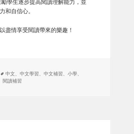
鼓勵學生逐步提高閱讀理解能力，並
力和自信心。
以盡情享受閱讀帶來的樂趣！
标
中文
、
中文學習
、
中文補習
、
小學
、
签
、
閱讀補習