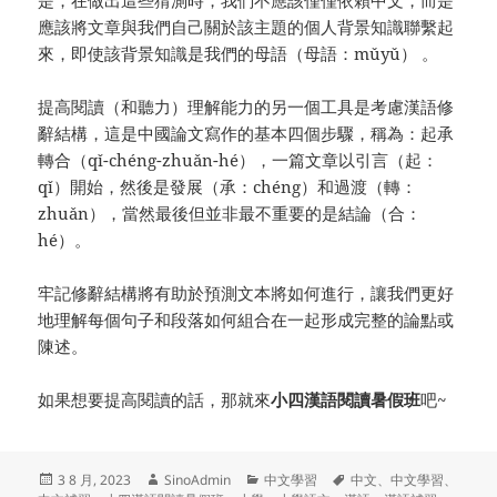
是，在做出這些猜測時，我們不應該僅僅依賴中文，而是
應該將文章與我們自己關於該主題的個人背景知識聯繫起
來，即使該背景知識是我們的母語（母語：mǔyǔ） 。
提高閱讀（和聽力）理解能力的另一個工具是考慮漢語修
辭結構，這是中國論文寫作的基本四個步驟，稱為：起承
轉合（qǐ-chéng-zhuǎn-hé），一篇文章以引言（起：
qǐ）開始，然後是發展（承：chéng）和過渡（轉：
zhuǎn），當然最後但並非最不重要的是結論（合：
hé）。
牢記修辭結構將有助於預測文本將如何進行，讓我們更好
地理解每個句子和段落如何組合在一起形成完整的論點或
陳述。
如果想要提高閱讀的話，那就來
小四漢語閱讀暑假班
吧~
发
作
分
标
3 8 月, 2023
SinoAdmin
中文學習
中文
、
中文學習
、