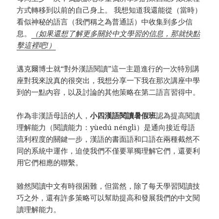
方式轉移到以前的自己身上。 我想知道我還能從（當時）
看似神秘的語言（我們稱之為普通話）中收集到多少信
息。
（如果還想了解更多關於中文學習的信息，那就快點
擊這裡吧!）
邁克爾博士就“對外漢語閱讀”這一主題進行的一次特別講
座對我來說真的很突出，我想分享一下我在那次講座中學
到的一點內容，以及討論的其他策略在第二語言習得中。
作為非漢語母語的人，
小四漢語閱讀暑假班
認為提高閱讀
理解能力（閱讀能力：yùedú nénglì）是通向接近母語
流利程度的關鍵一步，漢語的書面語和口語在兩種截然不
同的系統中運作，迫使我們不僅要單獨理解它們，還要利
用它們相應的聯繫。
雖然閱讀中文有時很困難，但當然，除了每天學習閱讀技
巧之外，還有許多策略可以幫助提高和發展我們的中文閱
讀理解能力。