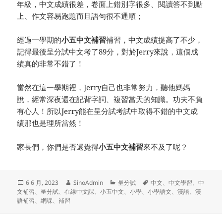
年級，中文成績很差，卷面上錯別字很多、閱讀答不到點
上、作文容易跑題而且語句很不通順；
經過一學期的
小五中文補習
補習，中文成績提高了不少，
記得最後呈分試中文考了89分，對於Jerry來說，這個成
績真的非常不錯了！
當然在這一學期裡，Jerry自己也非常努力，聽他媽媽
說，經常深夜還在記背字詞、複習當天的知識。功夫不負
有心人！所以Jerry能在呈分試考試中取得不錯的中文成
績那也是理所當然！
家長們，你們是否還覺得
小五中文補習
來不及了呢？
发
作
分
标
6 6 月, 2023
SinoAdmin
呈分試
中文
、
中文學習
、
中
布
者
类
签
文補習
、
呈分試
、
在線中文課
、
小五中文
、
小學
、
小學語文
、
漢語
、
漢
于
語補習
、
網課
、
補習
文