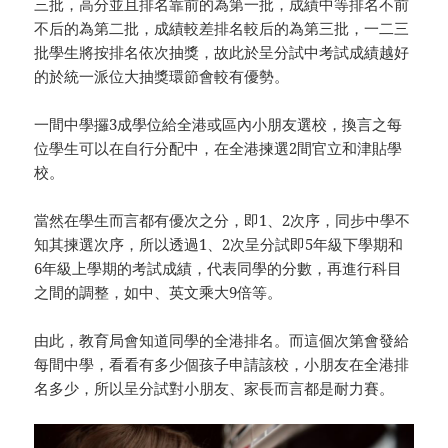
三批，高分並且排名靠前的為第一批，成績中等排名不前
不后的為第二批，成績較差排名較后的為第三批，一二三
批學生將按排名依次抽獎，故此於呈分試中考試成績越好
的於統一派位大抽獎環節會較有優勢。
一間中學攞3成學位給全港或區內小朋友選校，換言之每
位學生可以在自行分配中，在全港揀選2間官立和津貼學
校。
當然在學生而言都有優次之分，即1、2次序，同步中學不
知其揀選次序，所以透過1、2次呈分試即5年級下學期和
6年級上學期的考試成績，代表同學的分數，再進行科目
之間的調整，如中、英文乘大9倍等。
由此，教育局會知道同學的全港排名。而這個次第會發給
每間中學，看看有多少個孩子申請該校，小朋友在全港排
名多少，所以呈分試對小朋友、家長而言都是耐力賽。