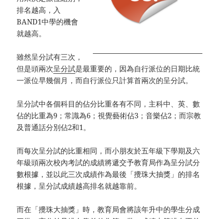
排名越高，入
BAND1中學的機會
就越高。
雖然呈分試有三次，
但是頭兩次
呈分試
是最重要的，因為自行派位的日期比統
一派位早幾個月，而自行派位只計算首兩次的呈分試。
呈分試中各個科目的佔分比重各有不同，主科中、英、數
佔的比重為9；常識為6；視覺藝術佔3；音樂佔2；而宗教
及普通話分別佔2和1。
而每次呈分試的比重相同，而小朋友於五年級下學期及六
年級頭兩次校內考試的成績將遞交予教育局作為呈分試分
數根據，並以此三次成績作為最後「攪珠大抽獎」的排名
根據，呈分試成績越高排名就越靠前。
而在「攪珠大抽獎」時，教育局會將該年升中的學生分成