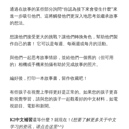
通過在故事的某些部分詢問“你認為接下來會發生什麼”來
進一步吸引他們。這將觸發他們更深入地思考並繼承故事
的想法。
想讓他們接受更大的挑戰？讓他們轉換角色，幫助他們製
作自己的書！ 它可以是每週、每兩週或每月的活動。
與他們一起思考故事情節，並給他們一個舊的（但可用
的）相機或手機來拍攝有助於完成故事的照片。
編好後，打印一本故事書，留作收藏吧！
有些孩子在視覺上學得更好是正常的。如果您的孩子更喜
歡視覺學習，請與您的孩子一起觀看好的中文材料，如電
視節目、電影和新聞。
K2中文補習
還等什麼？就現在！
(想要了解更多关于中文
学习的资讯，请
点击这里
^^)