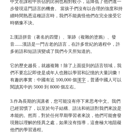
中文在課程中所佔的比例也相對較小，這降低了他們進一
步發現這門語言的機會。 當孩子們沒有以合理的強度和持
續時間熟悉這種語言時，我們不能責怪他們在完全接受它
時猶豫不決。
2.漢語拼音（著名的四聲）、筆跡（複雜的塗鴉）、發
音……漢語是一門古老的語言，在許多世紀的過程中，許
多術語和短語演變成了我們今天所知道的。
它的歷史越長，就越複雜！除了上面提到的語言領域，我
們不要忘記即使是成年人也難以學習和記憶的大量詞彙！
有趣的事實：中國有近 100,000 個
漢字
，普通中國人可以
閱讀其中的 5000 到 8000 個左右。
3.作為長期的演講者，您可能沒有停下來思考中文。我們
已經習慣了，以至於句子結構、語法和術語對我們來說是
本能的。然而，對於任何早期學習者來說，他們可能會發
現難以理解的怪異之處，如果沒有指導，這會極大地阻礙
他們的學習過程。