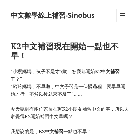
中文數學線上補習-Sinobus
菜单和
挂件
K2中文補習現在開始一點也不
早！
“小櫻媽媽，孩子不是才5歲，怎麼都開始
K2中文補習
了？”
“玲玲媽媽，不早啦，中文學習是一個慢過程，要早早開
始才行，不然以後就來不及了”……
今天聽到有兩位家長在聊K2小朋友
補習中文
的事，所以大
家覺得K2開始補習中文早嗎？
我想說的是，
K2中文補習
一點也不早！