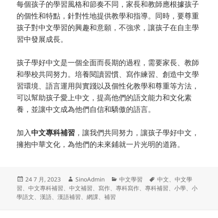
每個孩子的學習風格和節奏不同，家長和教師應根據孩子
的個性和特點，針對性地提供教學和指導。同時，要尊重
孩子對中文學習的興趣和意願，不強求，讓孩子在自主學
習中發展成長。
孩子學好中文是一個全面而長期的過程，需要家長、教師
和學校共同努力。培養閱讀習慣、寫作練習、創造中文學
習環境、語言運用與實踐以及個性化教學和尊重等方法，
可以幫助孩子愛上中文，提高他們的語文能力和文化素
養，並讓中文成為他們自信和驕傲的語言。
加入
中文專科補習
，讓我們共同努力，讓孩子學好中文，
擁抱中華文化，為他們的未來鋪就一片光明的道路。
发
作
分
标
24 7 月, 2023
SinoAdmin
中文學習
中文
、
中文學
布
者
类
签
習
、
中文專科補習
、
中文補習
、
寫作
、
專科寫作
、
專科補習
、
小學
、
小
于
學語文
、
漢語
、
漢語補習
、
網課
、
補習
文