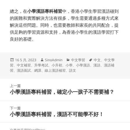
總之，在
小學漢語專科補習
中，香港小學生學習漢語碰到
的困難和實際解決方法有很多，學生需要通過多種方式來
解決這些問題。同時，也需要教師和家長的共同配合，提
供足夠的學習資源和支持，為香港小學生的漢語學習打下
良好的基礎。
发
作
分
标
16 5 月, 2023
SinoAdmin
中文學習
中文
、
中文學
布
者
类
签
習
、
中文補習
、
升學考試
、
小升初
、
小學
、
小學漢語
、
漢語
、
漢語補
于
習
、
漢語面試
、
網課
、
線上漢語補習
、
語文
文
上一篇
章
小學漢語專科補習，確定小一孩子不需要補？
上
导
篇
航
文
下一篇
章：
小學漢語專科補習，漢語不可能學不好！
下
篇
文