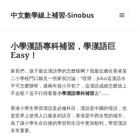
中文數學線上補習-Sinobus
菜单和
挂件
小學漢語專科補習，學漢語巨
Easy！
家長們，孩子最近漢語學的怎麼樣啊？我最近總在香港某
二小學校門口聽見一些家長討論：“哎呀，John這漢語水
平可怎麼辦呀，過兩年就小升初了，這漢語成績怎麼就上
不去呢？這不行得看看
小學漢語專科補習
去”……
香港小學生學習漢語是必修科目，漢語是中國的母語，也
是世界上使用人口最多的語言，香港是中西合璧的城市，
為了讓小學生在往後的學習和生活中更加順利，學習漢語
非常重要。