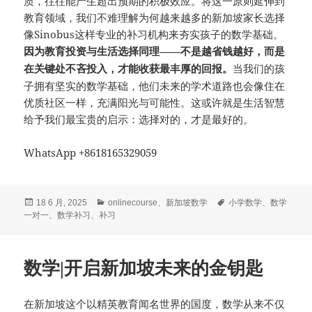
质，往往能产生超出预期的积极效应。将这一原则延伸到
教育领域，我们不难理解为何越来越多的新加坡家长选择
像Sinobus这样专业的补习机构来夯实孩子的数学基础。
因为教育投资与生活选择同理——不是越省钱越好，而是
当我们的孩
在关键处不吝投入，才能收获最丰厚的回报。
子拥有坚实的数学基础，他们未来的学术道路也会像住在
优质社区一样，充满阳光与可能性。这或许就是生活智慧
给予我们最宝贵的启示：选择对的，才是最好的。
WhatsApp +8618165329059
发
分
标
18 6 月, 2025
onlinecourse
、
新加坡数学
小学数学
、
数学
布
类
签
一对一
、
数学补习
、
补习
于
数学|开启新加坡未来的金钥匙
在新加坡这个以精英教育闻名世界的国度，数学从来不仅