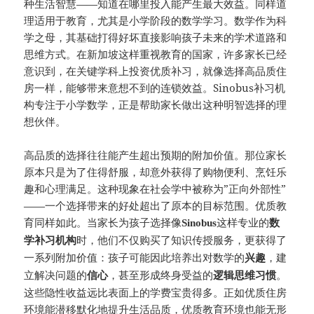
种生活智慧——知道在哪里投入能产生最大效益。同样道
理适用于教育，尤其是小学阶段的数学学习。数学作为科
学之母，其基础打得好坏直接影响孩子未来的学术道路和
思维方式。在新加坡这样重视教育的国家，许多家长已经
意识到，在关键学科上投资优质补习，就像选择高品质住
房一样，能够带来意想不到的连锁效益。Sinobus补习机
构专注于小学数学，正是帮助家长做出这种明智选择的理
想伙伴。
高品质的选择往往能产生超出预期的附加价值。那位家长
原本只是为了住得舒服，却意外获得了购物便利、烹饪乐
趣和心理满足。这种现象在社会学中被称为”正向外部性”
——一个选择带来的好处超出了原本的目标范围。优质教
育同样如此。当家长为孩子选择像
这样专业的
Sinobus
数
时，他们不仅购买了知识传授服务，更获得了
学补习机构
一系列附加价值：孩子可能因此培养出对数学的
，建
兴趣
立解决问题的
，甚至形成终身受益的
。
信心
逻辑思维习惯
这些隐性收益远比表面上的学费宝贵得多。正如优质住房
环境能潜移默化地提升生活品质，优质教育环境也能无形