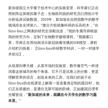
新加坡国立大学量子技术中心的实验室里，科学家们正在
用矩阵运算模拟量子态；生物医药园的研究员们用统计学
分析临床试验数据。2019年，新加坡在自然指数中的数学
领域排名全球第八。”微分方程就像科研的乐高积木，”在
Sino-bus上网课的研究生张毅说道，”我的专属导师根据
我的研究方向，定制了生物数学建模课程。”视频窗口
里，导师正在用动画演示新冠病毒传播的SIR模型，课程
介绍栏闪烁着：【Sino-bus科研数学特训，一对一对接学
术前沿】。
从组屋到摩天楼，从菜市场到实验室，数学像空气一样浸
润着这座城市的每个角落。它不只是试卷上的分数，更是
理解世界的语言，创造未来的工具。当我们的孩子在
Sino-bus的在线课堂上解着一道道量身定制的题目时，他
们正在搭建的，是通往无限可能的阶梯。正如建国总理李
光耀曾说：”
新加坡的未来，就藏在今天学生的数学习题
“
本里。