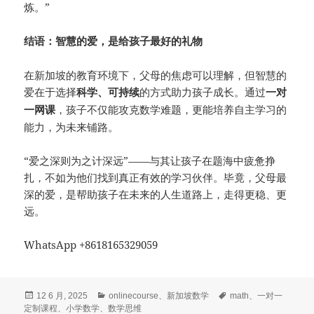
炼。”
结语：智慧的爱，是给孩子最好的礼物
在新加坡的教育环境下，父母的焦虑可以理解，但智慧的
爱在于选择
的方式助力孩子成长。通过
科学、可持续
一对
，孩子不仅能攻克数学难题，更能培养自主学习的
一网课
能力，为未来铺路。
“爱之深则为之计深远”——与其让孩子在题海中疲惫挣
扎，不如为他们找到真正有效的学习伙伴。毕竟，父母最
深的爱，是帮助孩子在未来的人生道路上，走得更稳、更
远。
WhatsApp +8618165329059
发
分
标
12 6 月, 2025
onlinecourse
、
新加坡数学
math
、
一对一
布
类
签
定制课程
、
小学数学
、
数学思维