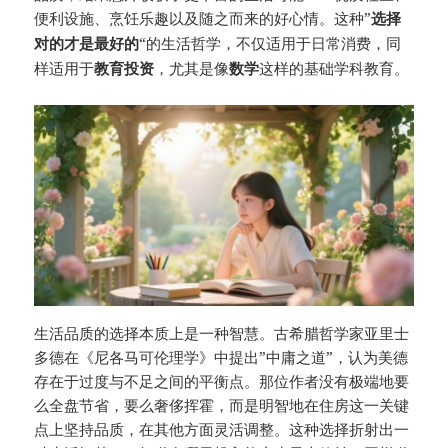
便利设施、烹饪乐趣以及随之而来的好心情。这种”
选择
“的生活哲学，不仅适用于日常消费，同
对的才是最好的
样适用于
，尤其是像
这样的基础学科教育。
教育投资
数学
生活品质的选择本质上是一种智慧。古希腊哲学家亚里士
多德在《尼各马可伦理学》中提出”中庸之道”，认为美德
存在于过度与不足之间的平衡点。那位作者没有极端地要
么全盘节省，要么奢侈挥霍，而是明智地在住房这一关键
点上坚持品质，在其他方面灵活调整。这种选择折射出一