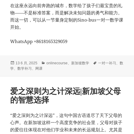
在这座永远向前奔跑的城市，数学给了孩子们最宝贵的礼
物——不是标准答案，而是解决未知问题的勇气和能力。
而这一切，可以从一节量身定制的Sino-bus一对一数学课
开始。
WhatsApp +8618165329059
发
分
标
13 6 月, 2025
onlinecourse
、
新加坡数学
一对一补习
、
数
布
类
签
学
、
数学补习
、
网课
于
爱之深则为之计深远|新加坡父母
的智慧选择
“爱之深则为之计深远”，这句中国古语道尽了天下父母的
心声。在新加坡这样一个高度竞争的社会里，父母对孩子
的爱往往体现在对他们学业和未来的长远规划上。尤其是