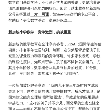
数学这门基础学科，不仅是升学考试的关键，更是培养逻
辑思维和解决问题能力的核心。因此，越来越多的新加坡
父母选择通过
，如
这样的专业平台，
一对一网课
Sino-bus
帮助孩子夯实数学基础，赢在起跑线上。
新加坡小学数学：竞争激烈，挑战重重
新加坡的数学教育在全球享有盛誉，PISA（国际学生评估
项目）排名常年位居前列。然而，这份荣耀背后是孩子们
繁重的课业压力和激烈的竞争环境。许多家长发现，学校
的课程进度快、知识点密集，孩子稍不留神就会落后。尤
其是小学阶段，数学概念从具象到抽象的过渡，如分数、
几何、应用题等，常常成为孩子的“绊脚石”。
一位新加坡妈妈分享道：“我的儿子在三年级时数学成绩
突然下滑，原本自信的他开始害怕数学。后来才发现，是
因为他没能完全理解‘模型绘图法’，导致后续的应用题越
学越吃力。” 这样的例子并不少见，而父母的焦虑也随之
而来——如何在不增加孩子负担的情况下，帮助他们真正