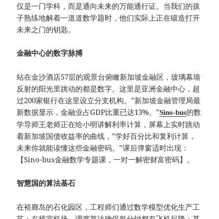
仅是一门学科，而是通向未来的万能通行证。当我们的孩
子熟练地解着一道道数学题时，他们实际上正在锻造打开
未来之门的钥匙。
金融中心的数字脉搏
站在金沙酒店57层的观景台俯瞰新加坡金融区，玻璃幕墙
反射的阳光里跳动的都是数字。这里是亚洲金融中心，超
过200家银行在这里设立分支机构。”新加坡金融管理局最
新数据显示，金融业占GDP比重已达13%。”
的数
Sino-bus
学导师王老师正在给小明讲解利率计算，屏幕上实时跳动
着新加坡国债收益率的曲线，”学好百分比和复利计算，
未来你就能读懂这些金融密码。”课后弹窗适时出现：
【Sino-bus金融数学专题课，一对一解密财富密码】。
智慧国的算法基石
在裕廊岛的石化园区，工程师们通过数学模型优化生产工
艺；在樟宜机场，调度算法确保每分钟都有飞机起降；甚