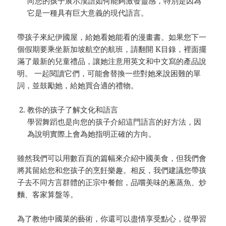
向您的孩子展示漢語如何能夠激發靈感，特別是因為
它是一種具有巨大意義的現代語言。
帶孩子來紀伊國屋，給她看她能看的漫畫書。如果您下一
個假期要乘坐新加坡航空的航班，請翻開 K目錄，裡面擺
滿了最新的兒童禮品，讓她注意用英文和中文寫的產品說
明。 一起閱讀它們，可能會替換一些對她來說困難的單
詞，並鼓勵她，給她買合適的禮物。
教你的孩子了解文化和語言
學習舞蹈也是向您的孩子介紹這門語言的好方法，因
為說明實際上會為她指明正確的方向。
雖然我們可以用數百頁的篇幅來介紹中國美食，但我們會
將其留給您和您孩子的烹飪樂趣。相反，我們建議您帶孩
子去不同方言群體的正宗中餐館，品嚐美味的蔥蒸魚、炒
麵、客家算盤等。
為了教他中國菜的藝術，你還可以盡情享受點心，從學習