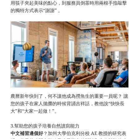
用筷子夾起美味的點心，到服務員倒茶時用兩根手指敲擊
的獨特方式表示“謝謝” 。
農曆新年快到了，何不讓他成為撈魚生的重要一員呢？ 讓
您的孩子在家人拋擲的時候背誦吉祥話，教他說“快快長
大”和“大家一起做！”。
3.幫助您的孩子培養自然讀寫能力
中文補習邊個好
？加州大學伯克利分校 AE 教授的研究表