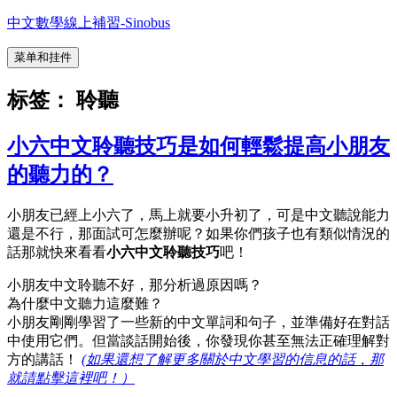
跳
中文數學線上補習-Sinobus
至
菜单和挂件
内
容
标签：
聆聽
小六中文聆聽技巧是如何輕鬆提高小朋友
的聽力的？
小朋友已經上小六了，馬上就要小升初了，可是中文聽說能力
還是不行，那面試可怎麼辦呢？如果你們孩子也有類似情況的
話那就快來看看
小六中文聆聽技巧
吧！
小朋友中文聆聽不好，那分析過原因嗎？
為什麼中文聽力這麼難？
小朋友剛剛學習了一些新的中文單詞和句子，並準備好在對話
中使用它們。但當談話開始後，你發現你甚至無法正確理解對
方的講話！
(如果還想了解更多關於中文學習的信息的話，那
就請點擊這裡吧！）