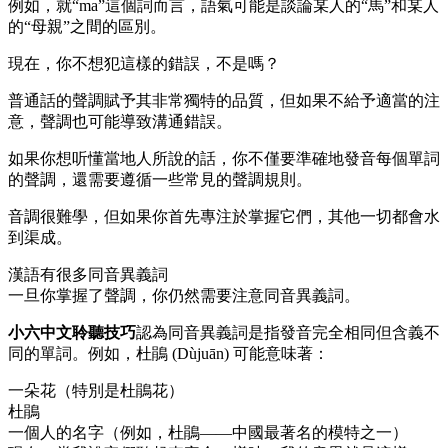
例如，就“ma”這個詞而言，語氣可能是談論某人的“馬”和某人
的“母親”之間的區別。
現在，你不想犯這樣的錯誤，不是嗎？
普通話的聲調賦予其非常獨特的品質，但如果不給予適當的注
意，聲調也可能導致溝通錯誤。
如果你想听懂當地人所說的話，你不僅要準確地發音每個單詞
的聲調，還需要遵循一些常見的聲調規則。
音調很難學，但如果你首先專注於掌握它們，其他一切都會水
到渠成。
漢語有很多同音異義詞
一旦你掌握了聲調，你仍然需要注意同音異義詞。
小六中文聆聽技巧
認為同音異義詞是指發音完全相同但含義不
同的單詞。例如，杜鵑 (Dùjuān) 可能意味著：
一朵花（特別是杜鵑花）
杜鵑
一個人的名字（例如，杜鵑——中國最著名的模特之一）