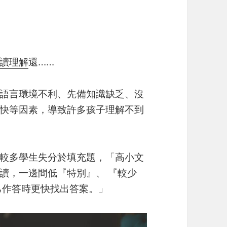
讀理解
還……
語言環境不利、先備知識缺乏、沒
快等因素，導致許多孩子理解不到
較多學生失分於填充題，「高小文
讀，一邊間低『特別』、 『較少
己作答時更快找出答案。」