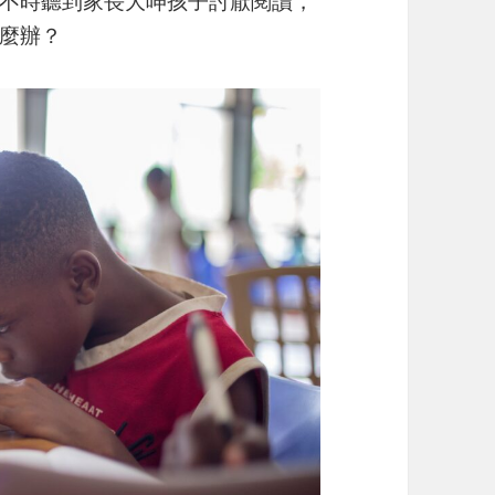
不時聽到家長大呻孩子討厭閱讀，
麼辦？