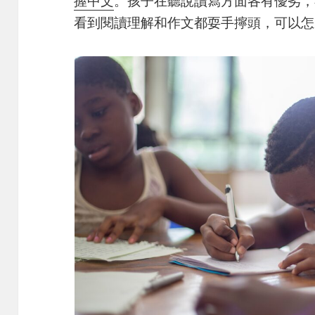
握中文
。孩子在聽說讀寫方面各有優劣，
看到閱讀理解和作文都耍手擰頭，可以怎