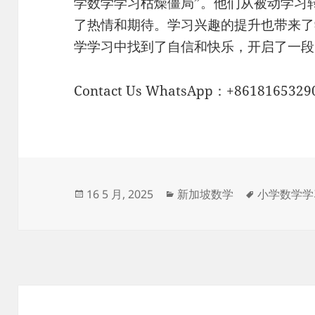
学数学学习枯燥僵局”。他们从被动学习
了热情和期待。学习兴趣的提升也带来了
学学习中找到了自信和快乐，开启了一段
Contact Us WhatsApp：+8618165329
发
分
标
16 5 月, 2025
新加坡数学
小学数学学
布
类
签
于