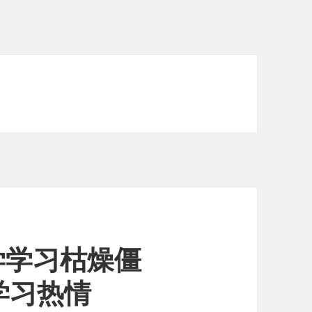
学学习枯燥僵
燃学习热情