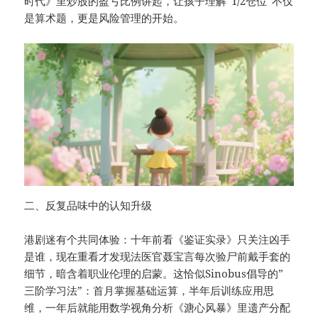
时代》里炒股的盈亏比例讲起，让孩子理解”1/2仓位”不仅
是算术题，更是风险管理的开始。
二、反复品味中的认知升级
港剧迷有个共同体验：十年前看《鉴证实录》只关注凶手
是谁，现在重看才发现法医官聂宝言每次验尸前戴手套的
细节，暗含着职业伦理的启蒙。这恰似Sinobus倡导的”
三阶学习法”：首月掌握基础运算，半年后训练应用思
维，一年后就能用数学视角分析《溏心风暴》里遗产分配