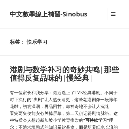
中文數學線上補習-Sinobus
菜单和
挂件
标签：
快乐学习
港剧与数学补习的奇妙共鸣|那些
值得反复品味的|慢经典|
有一位家长和我分享：最近迷上了TVB经典港剧。不同于
时下流行的”爽剧”让人熬夜追更，这些老港剧像一坛陈年
花雕，初尝温润，再品回甘，却神奇地不会让人沉迷——
看完两集便能安心关掉屏幕，第二天仍记得剧情脉络。这
种特质令人想起新加坡小学教育推崇的
“可持续学习”
理
念：不追求填鸭式的知识暴饮暴食，而是培养细水长流的