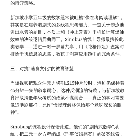
的博弈策略。
新加坡小学五年级的数学题常被吐槽”像在考阅读理解”，
其实是在培养港剧式的多线程思考能力。一道关于游泳池
进出水管的题目，本质上和《冲上云霄》里机长计算燃油
效率的决策逻辑异曲同工。Sinobus的线上导师最擅长此
类教学——通过一对一屏幕共享，用《陀枪师姐》查案时
排除干扰信息的思路，教孩子剥离应用题中的冗余条件。
三、对抗”速食文化”的教育智慧
当短视频把观众注意力切割成15秒片段时，港剧仍保持着
45分钟一集的叙事耐心。这种反潮流的特质，与新加坡教
育部取消低年级考试的政策不谋而合——真正的学习需要
像追港剧那样，允许”慢慢理解林保怡那个意味深长的眼
神”。
Sinobus的课程设计深谙此道。他们的”剧情式数学”系
统，把二元一次方程编成《刑事侦缉档案》的破案线索，