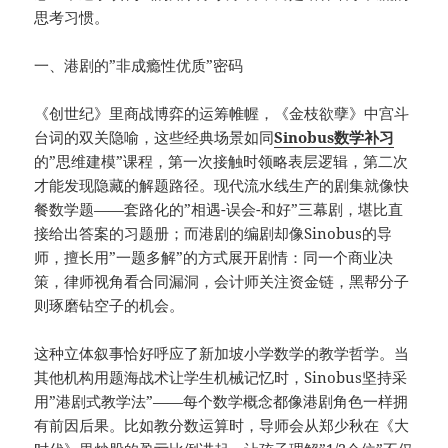
思考习惯。
一、港剧的”非成瘾性优质”密码
《创世纪》里商战博弈的运筹帷幄，《金枝欲孽》中宫斗
台词的双关隐喻，这些经典场景如同
Sinobus数学补习
的”思维建模”课程，第一次接触时领略表层逻辑，第二次
才能发现隐藏的解题路径。现代流水线生产的剧集就像快
餐数学题——套路化的”相遇-误会-和好”三幕剧，堪比直
接给出答案的习题册；而港剧的编剧却像Sinobus的导
师，擅长用”一题多解”的方式展开剧情：同一个商业决
策，律师视角看合同漏洞，会计师关注资金链，黑帮分子
则琢磨钻空子的机会。
这种立体叙事恰好呼应了新加坡小学数学的教学哲学。当
其他机构用题海战术让学生机械记忆时，Sinobus坚持采
用”港剧式教学法”——每个数学概念都像港剧角色一样拥
有前因后果。比如教分数运算时，导师会从郑少秋在《大