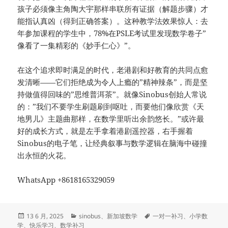
孩子必须像主角陶大宇那样串联所有证据（解题步骤）才
能指认真凶（得到正确答案）。这种教学法效果惊人：去
年参加课程的学生中，78%在PSLE考试里发现数学卷子”
像看了一集精彩的《妙手仁心》”。
在这个追求即时满足的时代，老港剧和好教育的共同点愈
发清晰——它们拒绝成为令人上瘾的”精神辣条”，而是坚
持做值得回味的”思维普洱茶”。就像Sinobus创始人常说
的：”我们不要学生刷题刷到呕吐，而要他们像欣赏《天
地男儿》主题曲那样，在数学里听出余韵悠长。”或许最
好的成长方式，就是左手拿着港剧遥控器，右手握着
Sinobus的电子笔，让经典叙事与数学逻辑在脑海中碰撞
出永恒的火花。
WhatsApp +8618165329059
发
分
标
13 6 月, 2025
sinobus
、
新加坡数学
一对一补习
、
小学数
布
类
签
学
、
快乐学习
、
数学补习