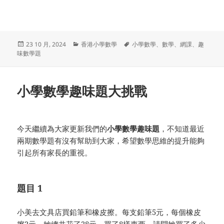
发
分
标
23 10 月, 2024
香港小學數學
小學數學
、
數學
、
網課
、
趣
布
类
签
味數學題
于
小學數學趣味題大挑戰
今天繼續為大家更新我們的
小學數學趣味題
，不知道最近
兩期數學題有沒有幫助到大家，希望數學思維的提升能夠
引起所有家長的重視。
題目 1
小美去文具店買鉛筆和橡皮擦。每支鉛筆5元，每個橡皮