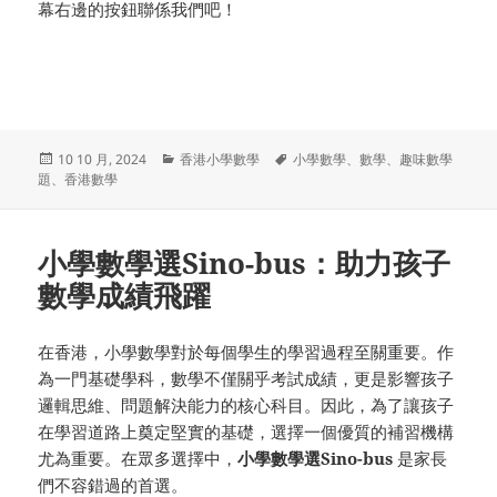
幕右邊的按鈕聯係我們吧！
发
分
标
10 10 月, 2024
香港小學數學
小學數學
、
數學
、
趣味數學
布
类
签
題
、
香港數學
于
小學數學選Sino-bus：助力孩子
數學成績飛躍
在香港，小學數學對於每個學生的學習過程至關重要。作
為一門基礎學科，數學不僅關乎考試成績，更是影響孩子
邏輯思維、問題解決能力的核心科目。因此，為了讓孩子
在學習道路上奠定堅實的基礎，選擇一個優質的補習機構
尤為重要。在眾多選擇中，
小學數學選Sino-bus
是家長
們不容錯過的首選。