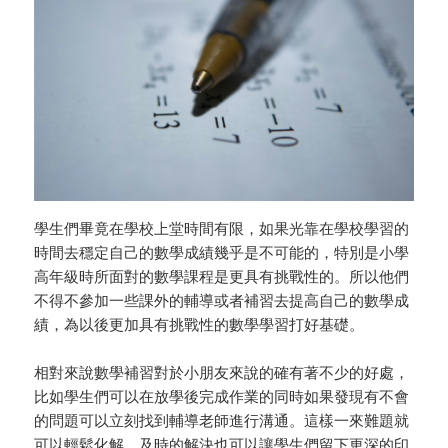
學生們畢竟在學校上堂時間有限，如果光靠在學校學習的
時間去穩定自己的數學成績幾乎是不可能的，特別是小學
高年級時所面對的數學課程是更具有挑戰性的。所以他們
不得不參加一些課外的輔導或者補習去提高自己的數學成
績，為以後更加具有挑戰性的數學學習打好基礎。
相對來說數學補習對於小朋友來說的確有著不少的好處，
比如學生們可以在放學後完成作業的同時如果發現有不會
的問題可以立刻找到輔導老師進行溝通。這樣一來難題就
可以輕鬆化解，及時的解決也可以讓學生們留下更深的印