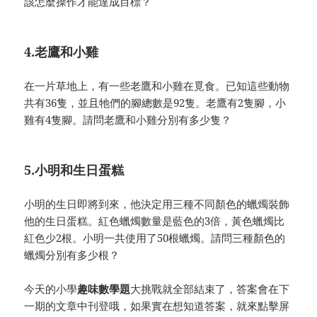
該怎麼操作才能達成目標？
4.老鷹和小雞
在一片草地上，有一些老鷹和小雞在覓食。已知這些動物
共有36隻，並且牠們的腳總數是92隻。老鷹有2隻腳，小
雞有4隻腳。請問老鷹和小雞分別有多少隻？
5.小明和生日蛋糕
小明的生日即將到來，他決定用三種不同顏色的蠟燭裝飾
他的生日蛋糕。紅色蠟燭數量是藍色的3倍，黃色蠟燭比
紅色少2根。小明一共使用了50根蠟燭。請問三種顏色的
蠟燭分別有多少根？
今天的小學
趣味數學題
大挑戰就全部結束了，答案會在下
一期的文章中刊登哦，如果實在想知道答案，就來點擊屏