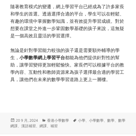
隨著教育模式的變遷，網上學習平台已經成為了許多家長
和學生的首選。透過選擇合適的平台，學生可以在輕鬆、
有趣的環境中掌握數學知識，並有效提升學習成績。對於
想要在課堂之外進一步鞏固數學基礎的孩子來說，這無疑
是一個高效且靈活的學習選擇。
無論是針對學習能力較強的孩子還是需要額外輔導的學
生，
小學數學網上學習平台
都能為他們提供針對性的幫
助，讓學習變得更加輕鬆愉快。家長們可以根據平台的教
學內容、互動性和教師資源來為孩子選擇最合適的學習工
具，讓他們在未來的數學學習道路上更上一層樓。
发
分
标
20 9 月, 2024
香港小學數學
小學
、
小學數學
、
數學
、
數學
布
类
签
網課
、
漢語補習
、
網課
、
補習
于