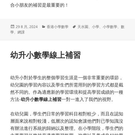
合小朋友的補習是最重要的！
发
分
标
29 8 月, 2024
香港小學數學
天水園
、
小學
、
小學數學
、
數
布
类
签
學
、
網課
于
幼升小數學線上補習
幼升小對於學生的整個學習生涯是一個非常重要的環節，
幼兒園的學習內容以及學生們所需用到的學習方式都是截
然不同的。作為適應新的學習環境和提高學習成績的一種
方法-
幼升小數學線上補習
一對一進入了我們的視野。
在幼兒園，學生們日常的學習科目相對較少，而且在認知
層面來說相對較淺，低層次的認知會讓他們對已學知識沒
有辦法進行系統的歸納以及整理。在小學階段，學生們的