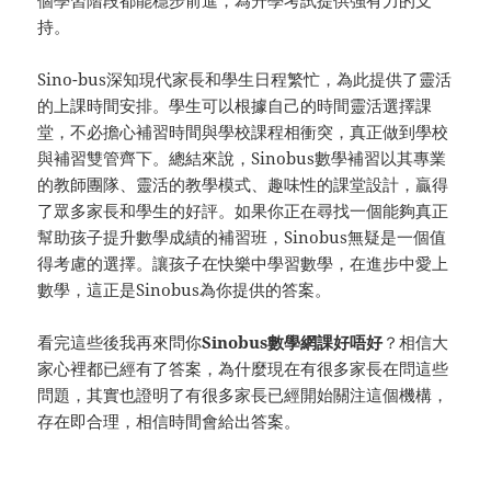
個學習階段都能穩步前進，為升學考試提供強有力的支
持。
Sino-bus深知現代家長和學生日程繁忙，為此提供了靈活
的上課時間安排。學生可以根據自己的時間靈活選擇課
堂，不必擔心補習時間與學校課程相衝突，真正做到學校
與補習雙管齊下。總結來說，Sinobus數學補習以其專業
的教師團隊、靈活的教學模式、趣味性的課堂設計，贏得
了眾多家長和學生的好評。如果你正在尋找一個能夠真正
幫助孩子提升數學成績的補習班，Sinobus無疑是一個值
得考慮的選擇。讓孩子在快樂中學習數學，在進步中愛上
數學，這正是Sinobus為你提供的答案。
看完這些後我再來問你
Sinobus數學網課好唔好
？相信大
家心裡都已經有了答案，為什麼現在有很多家長在問這些
問題，其實也證明了有很多家長已經開始關注這個機構，
存在即合理，相信時間會給出答案。