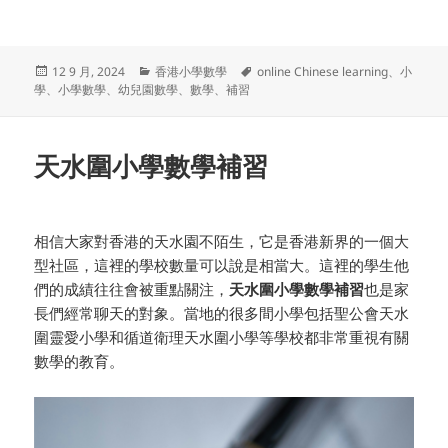
发
分
标
12 9 月, 2024
香港小學數學
online Chinese learning
、
小
布
类
签
學
、
小學數學
、
幼兒園數學
、
數學
、
補習
于
天水圍小學數學補習
相信大家對香港的天水園不陌生，它是香港新界的一個大
型社區，這裡的學校數量可以說是相當大。這裡的學生他
們的成績往往會被重點關注，
天水圍小學數學補習
也是家
長們經常聊天的對象。當地的很多間小學包括聖公會天水
圍靈愛小學和循道衛理天水圍小學等學校都非常重視有關
數學的教育。