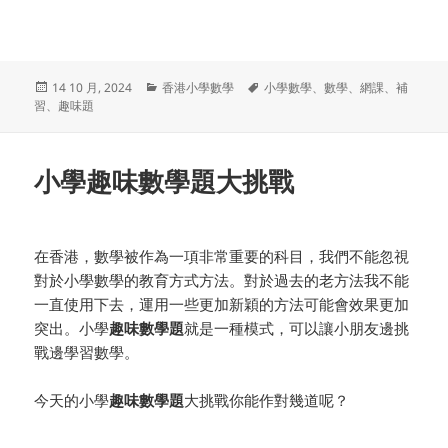
发
分
标
14 10 月, 2024
香港小學數學
小學數學
、
數學
、
網課
、
補
布
类
签
習
、
趣味題
于
小學趣味數學題大挑戰
在香港，數學被作為一項非常重要的科目，我們不能忽視
對於小學數學的教育方式方法。對於過去的老方法我不能
一直使用下去，運用一些更加新穎的方法可能會效果更加
突出。小學
趣味數學題
就是一種模式，可以讓小朋友邊挑
戰邊學習數學。
今天的小學
趣味數學題
大挑戰你能作對幾道呢？