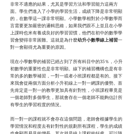
非常不適應的結果，尤其是學習方法和學習能力這兩方
面。學生們進入了小學的學習生活，成績下降是非常明顯
的，在數學這一課非常明顯。小學數學相對於小學數學而
言需要更加嚴密的邏輯思維，如果我們跟不上並且在小學
上課時也米有養成良好的學習習慣，他們在初中的數學學
習會變得非常困難。這就是為什麼
幼升小數學線上補習
一
對一會顯得尤為重要的原因。
現在小學數學的補習已經占到了所有科目中的35％，小升
初數學的重要性也是非常明顯。線下的補習機構也是有非
常的多的數學補習，一對一或者小班課程都是有的。接下
來我會從兩個方面分析小升初線上一對一網課的優勢。首
先肯定是一對一的教學更加具有針對性，小班課程畢竟是
一個老師對多個學生，那就會存在一個老師不能夠估計所
有學生的學習程度的情況。
而一對一的課程就不會存在這個問題，老師會根據學生的
學習情況和程度去有針對性的規劃所有課程，學生的成績
也會顯而易見的增長。其次就是線上課程的好處，可以隨