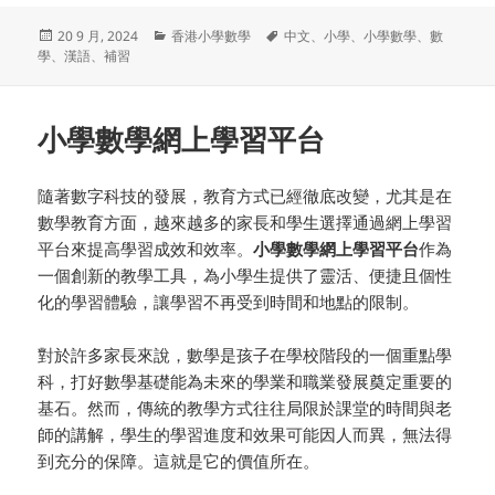
发
分
标
20 9 月, 2024
香港小學數學
中文
、
小學
、
小學數學
、
數
布
类
签
學
、
漢語
、
補習
于
小學數學網上學習平台
隨著數字科技的發展，教育方式已經徹底改變，尤其是在
數學教育方面，越來越多的家長和學生選擇通過網上學習
平台來提高學習成效和效率。
小學數學網上學習平台
作為
一個創新的教學工具，為小學生提供了靈活、便捷且個性
化的學習體驗，讓學習不再受到時間和地點的限制。
對於許多家長來說，數學是孩子在學校階段的一個重點學
科，打好數學基礎能為未來的學業和職業發展奠定重要的
基石。然而，傳統的教學方式往往局限於課堂的時間與老
師的講解，學生的學習進度和效果可能因人而異，無法得
到充分的保障。這就是它的價值所在。