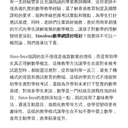
有一支經驗豐富且充滿熱誠的專業教師團隊。這些老師不
僅具備扎實的數學教學經驗，還了解香港教育制度及國際
課程的要求，能夠準確把握考試重點和難點，為學生打好
應試基礎。同時，老師們注重因材施教，善於用簡單易懂
的方式向學生講解複雜的數學概念，讓孩子對數學的理解
變得更深刻。
Sinobus數學網課好唔好
？我覺得不可以一
概而論，我們接著往下看。
Sino-bus強調的並不僅僅是做題數量的增長，而是幫助學
生真正理解數學概念。這種教學方法讓學生在面對各種考
試題型時，都能靈活應對，從而做到舉一反三，避免了機
械式的背題和應試教育的弊端。這樣的學習方式不僅能幫
助學生應對學校考試，還能為升學和未來打下堅實的數學
基礎。對很多學生來說，數學是一門枯燥且挑戰性強的科
目。Sino-bus的老師深知這一點，因此採用了趣味教學
法，通過互動題目、遊戲化教學等方式，使學習變得更有
趣味性。這樣的教學模式讓學生在不知不覺中愛上數學，
進而主動學習，效果顯著提升。