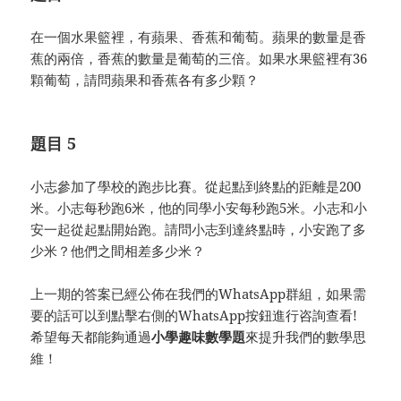
在一個水果籃裡，有蘋果、香蕉和葡萄。蘋果的數量是香
蕉的兩倍，香蕉的數量是葡萄的三倍。如果水果籃裡有36
顆葡萄，請問蘋果和香蕉各有多少顆？
題目 5
小志參加了學校的跑步比賽。從起點到終點的距離是200
米。小志每秒跑6米，他的同學小安每秒跑5米。小志和小
安一起從起點開始跑。請問小志到達終點時，小安跑了多
少米？他們之間相差多少米？
上一期的答案已經公佈在我們的WhatsApp群組，如果需
要的話可以到點擊右側的WhatsApp按鈕進行咨詢查看!
希望每天都能夠通過
小學趣味數學題
來提升我們的數學思
維！