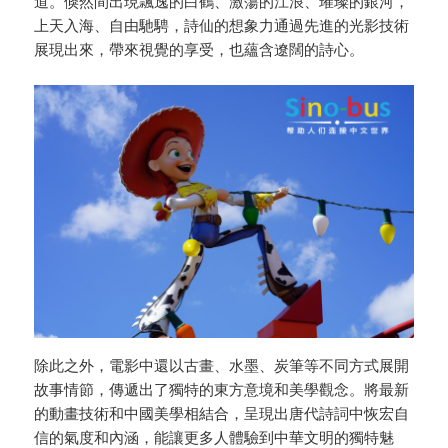
道。倏然間出現飄逸的白鶴、激蕩的江浪、璀璨的銀河，
上天入海、自由馳騁，詩仙的想象力通過先進的光影技術
展現出來，帶來視覺的享受，也蘊含遼闊的詩心。
除此之外，電影中還以古畫、水墨、炭筆等不同方式展開
故事情節，傳遞出了獨特的東方意境和美學觀念。將最新
的動畫技術和中國美學相結合，呈現出唐代詩詞中恢宏自
信的氣度和內涵，能讓更多人體驗到中華文明的獨特魅