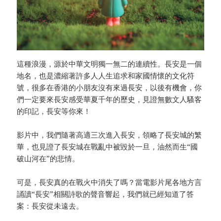
這種浪漫，源於中華文明獨一無二的連續性。長安是一個
地名，也是濃縮著許多人人生追求和家國情懷的文化符
號，很多在香港的小朋友沒有來過長安，以後有機會，你
們一定要來長安感受華夏千年的歷史，見證無數文人騷客
的印記，長安等你來！
影片中，我們隨著高適三次進入長安，領略了長安城的繁
華，也見證了長安城在戰亂中被毀於一旦，油然而生“國
破山河在”的悲情。
可是，長安真的在戰火中消失了嗎？當電影片尾各地方言
誦讀“長安”相關詩歌的聲音響起，我們就已經知道了答
案：長安從未遠去。