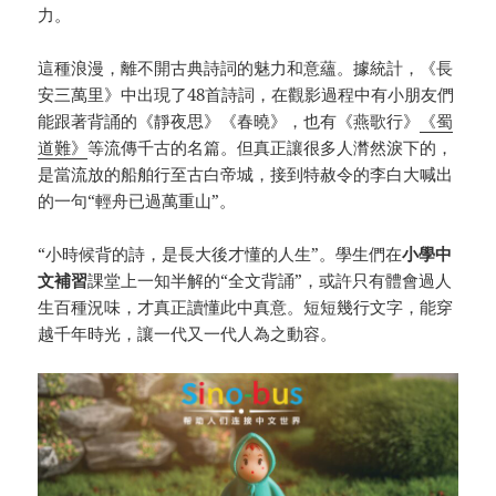
力。
這種浪漫，離不開古典詩詞的魅力和意蘊。據統計，《長
安三萬里》中出現了48首詩詞，在觀影過程中有小朋友們
能跟著背誦的《靜夜思》《春曉》，也有《燕歌行》
《蜀
道難》
等流傳千古的名篇。但真正讓很多人潸然淚下的，
是當流放的船舶行至古白帝城，接到特赦令的李白大喊出
的一句“輕舟已過萬重山”。
“小時候背的詩，是長大後才懂的人生”。學生們在
小學中
文補習
課堂上一知半解的“全文背誦”，或許只有體會過人
生百種況味，才真正讀懂此中真意。短短幾行文字，能穿
越千年時光，讓一代又一代人為之動容。