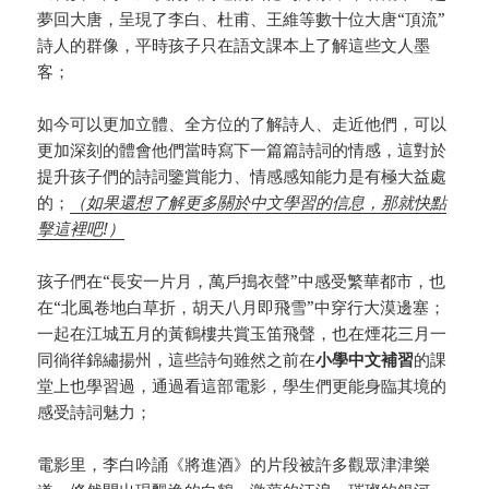
夢回大唐，呈現了李白、杜甫、王維等數十位大唐“頂流”
詩人的群像，平時孩子只在語文課本上了解這些文人墨
客；
如今可以更加立體、全方位的了解詩人、走近他們，可以
更加深刻的體會他們當時寫下一篇篇詩詞的情感，這對於
提升孩子們的詩詞鑒賞能力、情感感知能力是有極大益處
的；
（如果還想了解更多關於中文學習的信息，那就快點
擊這裡吧!）
孩子們在“長安一片月，萬戶搗衣聲”中感受繁華都市，也
在“北風卷地白草折，胡天八月即飛雪”中穿行大漠邊塞；
一起在江城五月的黃鶴樓共賞玉笛飛聲，也在煙花三月一
同徜徉錦繡揚州，這些詩句雖然之前在
小學中文補習
的課
堂上也學習過，通過看這部電影，學生們更能身臨其境的
感受詩詞魅力；
電影里，李白吟誦《將進酒》的片段被許多觀眾津津樂