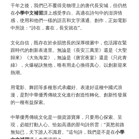
千年之後，我們已不覆得見物理上的唐代長安城，但仍然
在
小學中文補習
課上感受李白、高適在詩句中的澎湃情
感，使用和他們一樣的語言和文字溝通、創作，正如電影
中所說：“詩在，書在，長安就在”。
文化自信，既存在於余韻悠長的深厚積澱中，也活躍在緊
跟時代的創新表達里。無論是《長安三萬里》還是《大聖
歸來》《大魚海棠》，無論是《唐宮夜宴》還是《只此青
綠》，火爆秘訣無他，唯有用走心換得真心、以創新迎來
熱潮。
用電影、舞蹈等多種形式承繼好、表達好這種中國式浪
漫，是對中華優秀傳統文化進行創造性轉化、創新性發展
的一種有益探索。
中華優秀傳統文化是一個資源寶庫，只要用心探索、呈
現，必能打動人心。恰如高適的那句詩所雲：“莫愁前路
無知已，天下誰人不識君。”這句詩，我們是不是在
小學