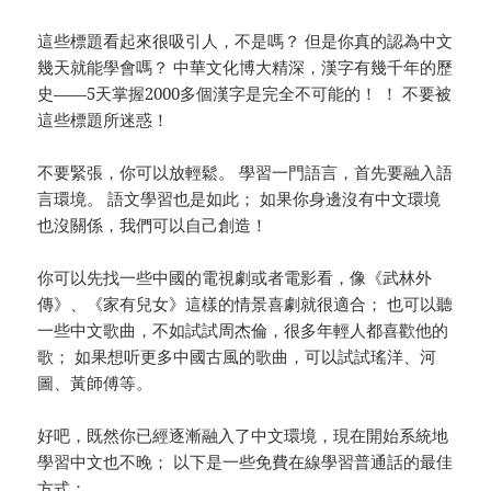
這些標題看起來很吸引人，不是嗎？ 但是你真的認為中文
幾天就能學會嗎？ 中華文化博大精深，漢字有幾千年的歷
史——5天掌握2000多個漢字是完全不可能的！ ！ 不要被
這些標題所迷惑！
不要緊張，你可以放輕鬆。 學習一門語言，首先要融入語
言環境。 語文學習也是如此； 如果你身邊沒有中文環境
也沒關係，我們可以自己創造！
你可以先找一些中國的電視劇或者電影看，像《武林外
傳》、《家有兒女》這樣的情景喜劇就很適合； 也可以聽
一些中文歌曲，不如試試周杰倫，很多年輕人都喜歡他的
歌； 如果想听更多中國古風的歌曲，可以試試瑤洋、河
圖、黃師傅等。
好吧，既然你已經逐漸融入了中文環境，現在開始系統地
學習中文也不晚； 以下是一些免費在線學習普通話的最佳
方式：