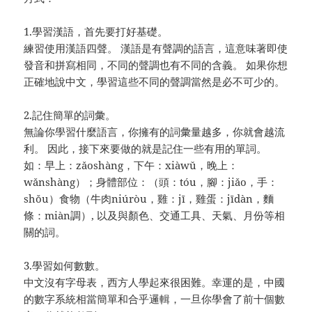
1.學習漢語，首先要打好基礎。
練習使用漢語四聲。 漢語是有聲調的語言，這意味著即使
發音和拼寫相同，不同的聲調也有不同的含義。 如果你想
正確地說中文，學習這些不同的聲調當然是必不可少的。
2.記住簡單的詞彙。
無論你學習什麼語言，你擁有的詞彙量越多，你就會越流
利。 因此，接下來要做的就是記住一些有用的單詞。
如：早上：zǎoshàng，下午：xiàwǔ，晚上：
wǎnshàng）；身體部位：（頭：tóu，腳：jiǎo，手：
shǒu）食物（牛肉niúròu，雞：jī，雞蛋：jīdàn，麵
條：miàn調）, 以及與顏色、交通工具、天氣、月份等相
關的詞。
3.學習如何數數。
中文沒有字母表，西方人學起來很困難。幸運的是，中國
的數字系統相當簡單和合乎邏輯，一旦你學會了前十個數