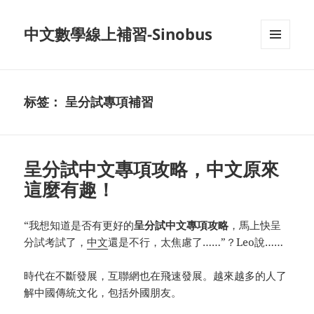
中文數學線上補習-Sinobus
菜单和
挂件
标签：
呈分試專項補習
呈分試中文專項攻略，中文原來
這麼有趣！
“我想知道是否有更好的
呈分試中文專項攻略
，馬上快呈
分試考試了，
中文
還是不行，太焦慮了……”？Leo說……
時代在不斷發展，互聯網也在飛速發展。越來越多的人了
解中國傳統文化，包括外國朋友。