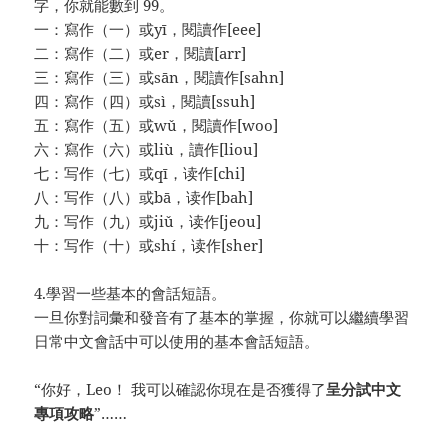
字，你就能數到 99。
一：寫作（一）或yī，閱讀作[eee]
二：寫作（二）或er，閱讀[arr]
三：寫作（三）或sān，閱讀作[sahn]
四：寫作（四）或sì，閱讀[ssuh]
五：寫作（五）或wǔ，閱讀作[woo]
六：寫作（六）或liù，讀作[liou]
七：写作（七）或qī，读作[chi]
八：写作（八）或bā，读作[bah]
九：写作（九）或jiǔ，读作[jeou]
十：写作（十）或shí，读作[sher]
4.學習一些基本的會話短語。
一旦你對詞彙和發音有了基本的掌握，你就可以繼續學習
日常中文會話中可以使用的基本會話短語。
“你好，Leo！ 我可以確認你現在是否獲得了
呈分試中文
專項攻略
”……