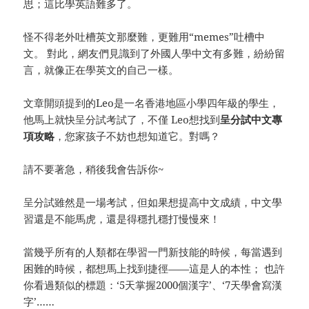
思；這比學英語難多了。
怪不得老外吐槽英文那麼難，更難用“memes”吐槽中
文。 對此，網友們見識到了外國人學中文有多難，紛紛留
言，就像正在學英文的自己一樣。
文章開頭提到的Leo是一名香港地區小學四年級的學生，
他馬上就快呈分試考試了，不僅 Leo想找到
呈分試中文專
項攻略
，您家孩子不妨也想知道它。對嗎？
請不要著急，稍後我會告訴你~
呈分試雖然是一場考試，但如果想提高中文成績，中文學
習還是不能馬虎，還是得穩扎穩打慢慢來！
當幾乎所有的人類都在學習一門新技能的時候，每當遇到
困難的時候，都想馬上找到捷徑——這是人的本性； 也許
你看過類似的標題：‘5天掌握2000個漢字’、‘7天學會寫漢
字’……