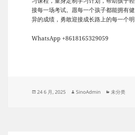
习课程，量身定制学习计划，帮助孩子轻
接每一场考试。愿每一个孩子都能拥有健
异的成绩，勇敢迎接成长路上的每一个明
WhatsApp +8618165329059
发
作
分
24 6 月, 2025
SinoAdmin
未分类
布
者
类
于