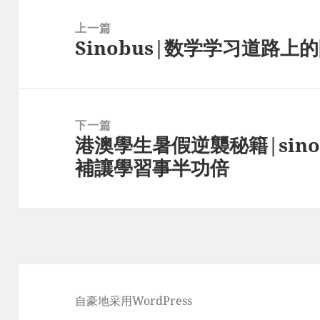
文
章
上一篇
Sinobus|数学学习道路上
导
上
航
篇
文
章：
下一篇
港澳學生暑假逆襲秘籍|sino
下
補讓學習事半功倍
篇
文
章：
自豪地采用WordPress