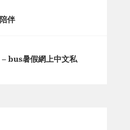
的陪伴
 – bus暑假網上中文私