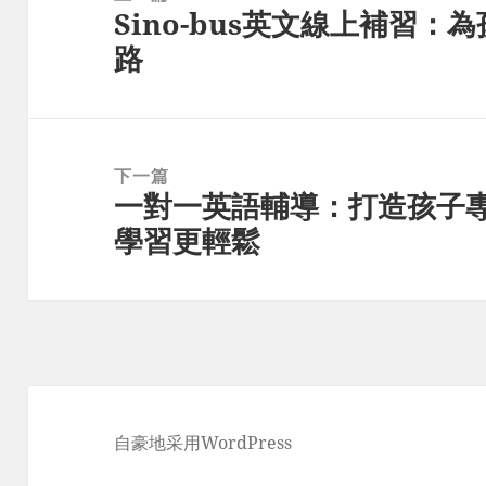
Sino-bus英文線上補習
导
上
路
航
篇
文
章：
下一篇
一對一英語輔導：打造孩子
下
學習更輕鬆
篇
文
章：
自豪地采用WordPress