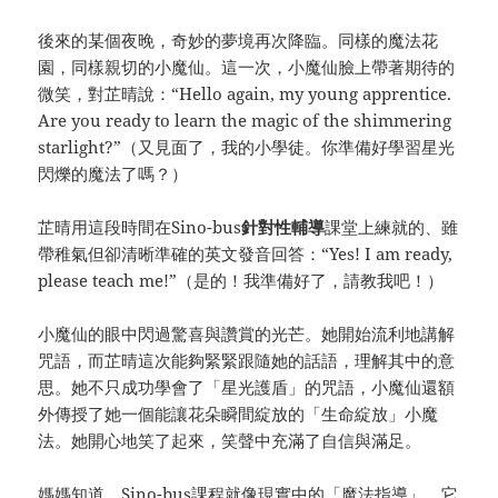
後來的某個夜晚，奇妙的夢境再次降臨。同樣的魔法花
園，同樣親切的小魔仙。這一次，小魔仙臉上帶著期待的
微笑，對芷晴說：“Hello again, my young apprentice.
Are you ready to learn the magic of the shimmering
starlight?”（又見面了，我的小學徒。你準備好學習星光
閃爍的魔法了嗎？）
芷晴用這段時間在Sino-bus
針對性
輔導
課堂上練就的、雖
帶稚氣但卻清晰準確的英文發音回答：“Yes! I am ready,
please teach me!”（是的！我準備好了，請教我吧！）
小魔仙的眼中閃過驚喜與讚賞的光芒。她開始流利地講解
咒語，而芷晴這次能夠緊緊跟隨她的話語，理解其中的意
思。她不只成功學會了「星光護盾」的咒語，小魔仙還額
外傳授了她一個能讓花朵瞬間綻放的「生命綻放」小魔
法。她開心地笑了起來，笑聲中充滿了自信與滿足。
媽媽知道，Sino-bus課程就像現實中的「魔法指導」，它