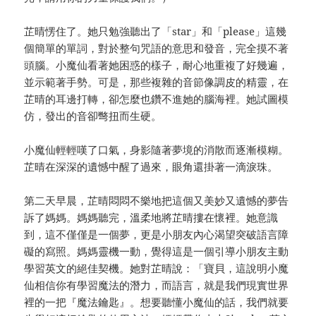
芷晴愣住了。她只勉強聽出了「star」和「please」這幾
個簡單的單詞，對於整句咒語的意思和發音，完全摸不著
頭腦。小魔仙看著她困惑的樣子，耐心地重複了好幾遍，
並示範著手勢。可是，那些複雜的音節像調皮的精靈，在
芷晴的耳邊打轉，卻怎麼也鑽不進她的腦海裡。她試圖模
仿，發出的音卻彆扭而生硬。
小魔仙輕輕嘆了口氣，身影隨著夢境的消散而逐漸模糊。
芷晴在深深的遺憾中醒了過來，眼角還掛著一滴淚珠。
第二天早晨，芷晴悶悶不樂地把這個又美妙又遺憾的夢告
訴了媽媽。媽媽聽完，溫柔地將芷晴摟在懷裡。她意識
到，這不僅僅是一個夢，更是小朋友內心渴望突破語言障
礙的寫照。媽媽靈機一動，覺得這是一個引導小朋友主動
學習英文的絕佳契機。她對芷晴說：「寶貝，這說明小魔
仙相信你有學習魔法的潛力，而語言，就是我們現實世界
裡的一把『魔法鑰匙』。想要聽懂小魔仙的話，我們就要