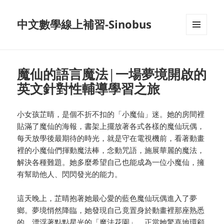
中文數學線上補習-Sinobus
菜单和
挂件
魔仙的語言魔法|一場夢境開啟的
英文針對性輔導學習之旅
小女孩芷晴，是個不折不扣的「小魔仙」迷。她的房間裡
貼滿了魔仙的海報，書架上擺放著各式各樣的魔仙玩偶，
每天放學後最期待的時光，就是守在電視機前，看著動畫
裡的小魔仙們揮動魔法棒，念動咒語，施展華麗的魔法，
解決各種難題。她多麼希望自己也能成為一位小魔仙，擁
有幫助他人、閃閃發光的能力。
這天晚上，芷晴抱著她最心愛的藍色魔仙玩偶進入了夢
鄉。夢境悄然降臨，她發現自己竟置身於動畫裡那座熟悉
的、漂浮著點點星光的「魔法花園」。正當她驚喜地環顧