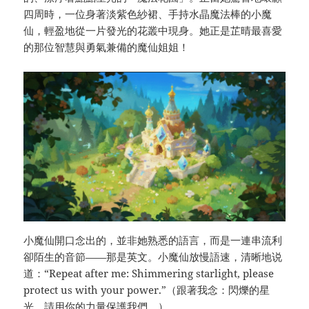
四周時，一位身著淡紫色紗裙、手持水晶魔法棒的小魔
仙，輕盈地從一片發光的花叢中現身。她正是芷晴最喜愛
的那位智慧與勇氣兼備的魔仙姐姐！
小魔仙開口念出的，並非她熟悉的語言，而是一連串流利
卻陌生的音節——那是英文。小魔仙放慢語速，清晰地说
道：“Repeat after me: Shimmering starlight, please
protect us with your power.”（跟著我念：閃爍的星
光，請用你的力量保護我們。）