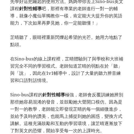
先學好這把鑰匙的使用方法。媽媽帶你去上Sino-bus英文
課程
針對性
輔導
吧，那裡有專業的老師進行一對一的輔
導，就像小魔仙單獨教你一樣，肯定能大大提升你的英語
能力，下次如果再夢見她，你一定能聽懂！」
芷晴聽了，眼睛裡重新閃爍起希望的光芒。她用力地點了
點頭。
在Sino-bus的線上課程裡，芷晴體驗到了與學校和大班補
習完全不同的學習模式。老師知道芷晴的弱點在於「聽」
與「說」，因此在1v1輔導中，設計了大量的聽力辨音練
習和口語對話情境。
Sino-bus課程的
針對性
輔導
極強，老師會反覆訓練她辨別
那些她容易混淆的發音，並鼓勵她大聲開口模仿。因為是
一對一的教學，老師能立即發現芷晴的每一個細微進步，
並給予及時的讚美，也能馬上捕捉到她的困惑，變換方式
講解。這種充滿鼓勵和互動的學習環境，讓芷晴逐漸放下
了對英文的恐懼，開始享受每一次的上課時光。