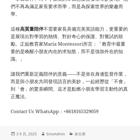
們不再為滿足家長要求而學，而是為探索世界的樂趣而
學。
這種
高質量陪伴
不需要家長具備完美英語能力，更重要的
是展現出對學習的熱情、對好奇心的保護、對嘗試的鼓
勵。正如教育家Maria Montessori所言：「教育中最重
要的是喚醒小朋友內在的求知慾，而不是強加外在的知
識。」
讓我們重新定義陪伴的意義——不是坐在身邊監督作業，
而是與小朋友共同發現語言的美妙，一起經歷從「不會」
到「會」的驚喜瞬間。這才是點燃小朋友學習主動性的真
正魔法。
Contact Us WhatsApp：+8618165329059
发
作
分
3 9 月, 2025
SinoAdmin
未分类
布
者
类