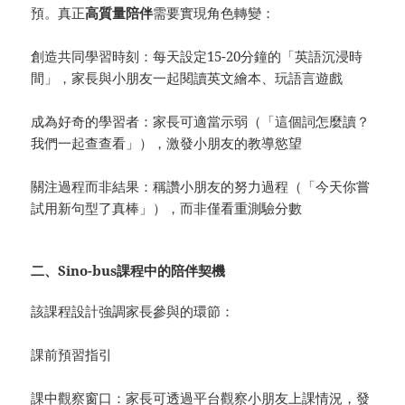
預。真正
高質量陪伴
需要實現角色轉變：
創造共同學習時刻：每天設定15-20分鐘的「英語沉浸時
間」，家長與小朋友一起閱讀英文繪本、玩語言遊戲
成為好奇的學習者：家長可適當示弱（「這個詞怎麼讀？
我們一起查查看」），激發小朋友的教導慾望
關注過程而非結果：稱讚小朋友的努力過程（「今天你嘗
試用新句型了真棒」），而非僅看重測驗分數
二、Sino-bus課程中的陪伴契機
該課程設計強調家長參與的環節：
課前預習指引
課中觀察窗口：家長可透過平台觀察小朋友上課情況，發