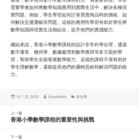
需要學會如何將數學知識應用到實際生活中，解決各種現
實問題。例如，學生學習如何計算買賣商品時的價格、如
何解決交通運輸等問題。這樣的應用性學習有助於學生將
數學知識與現實生活相結合，提升他們的實踐能力。
總結來說，香港小學數學課程的設計非常科學合理，通過
數字運算、幾何學、數據處理和數學應用等多方面的學
習，幫助學生全面發展數學能力。這樣的課程不僅有助於
學生理解數學，還能提高他們的邏輯思維和解決問題的能
力。
发
作
分
16 1 月, 2025
SinoAdmin
未分类
布
者
类
于
文
上一篇
章
香港小學數學課程的重要性與挑戰
上
导
篇
航
文
下一篇