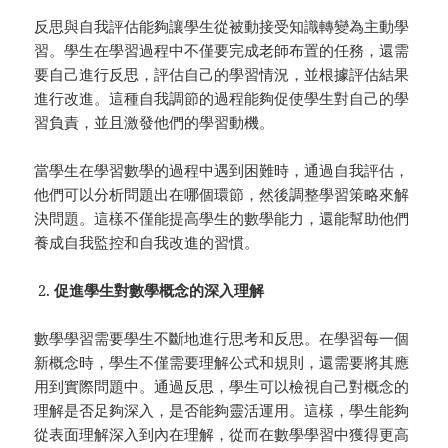
反思與自我評估能夠讓學生從被動接受知識轉變為主動學
習。學生在學習過程中不僅要完成老師布置的任務，還需
要自己進行反思，評估自己的學習情況，並根據評估結果
進行改進。這種自我調節的過程能夠促使學生對自己的學
習負責，並且激發他們的學習動機。
當學生在學習數學的過程中遇到困難時，通過自我評估，
他們可以分析問題出在哪個環節，然後調整學習策略來解
決問題。這樣不僅能提高學生的數學能力，還能幫助他們
養成自我監控和自我改進的習慣。
促進學生對數學概念的深入理解
數學學習需要學生不斷地進行思考和反思。在學習每一個
新概念時，學生不僅需要理解公式和規則，還需要將其應
用到實際問題中。通過反思，學生可以檢視自己對概念的
理解是否足夠深入，是否能夠靈活運用。這樣，學生能夠
從表面理解深入到內在理解，從而在數學學習中獲得更高