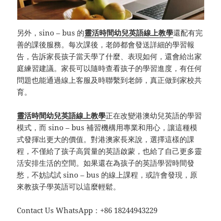
另外，sino – bus 的
靈活時間幼兒英語線上教學
還配有完
善的課後服務。每次課後，老師都會發送詳細的學習報
告，告訴家長孩子當天學了什麼、表現如何，還會給出家
庭練習建議。家長可以隨時查看孩子的學習進度，有任何
問題也能通過線上客服及時聯繫到老師，真正做到家校共
育。
靈活時間幼兒英語線上教學
正在改變港澳幼兒英語的學習
模式，而 sino – bus 補習機構用專業和用心，讓這種模
式發揮出更大的價值。對港澳家長來說，選擇這樣的課
程，不僅給了孩子高質量的英語啟蒙，也給了自己更多靈
活安排生活的空間。如果還在為孩子的英語學習時間發
愁，不妨試試 sino – bus 的線上課程，或許會發現，原
來教孩子學英語可以這麼輕鬆。
Contact Us WhatsApp：+86 18244943229