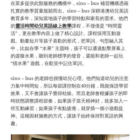
在眾多提供此類服務的機構中，sino – bus 補習機構憑藉
扎實的教學質量脫穎而出。sino – bus 深耕港澳幼兒英語
教育多年，深知當地孩子的學習特點和家長的需求。他們
的
靈活時間幼兒英語線上教學
課程，不僅僅是 “時間靈
活”，更在教學內容上做了精心設計。課程採用互動遊
戲、動畫短片等孩子喜歡的形式，把單詞、句型融入其
中，比如在學 “水果” 主題時，孩子可以通過點擊屏幕上
的虛擬水果，聽到老師標準的發音，還能和老師一起玩
“猜水果” 遊戲，在歡笑中記住單詞。
sino – bus 的老師也很懂幼兒心理。他們知道幼兒的注意
力集中時間短，所以每節課控制在40分鐘，既能保證學習
效果，又不會讓孩子覺得枯燥。而且老師會根據孩子的即
時狀態調整課程節奏，如果孩子當天精神好，就多加入一
些互動練習；如果孩子有點疲倦，就穿插一個小遊戲提
神。這種因材施教的方式，讓孩子始終保持對英語的興
趣。