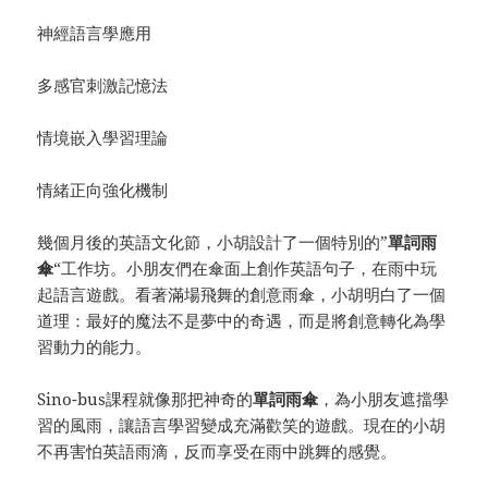
神經語言學應用
多感官刺激記憶法
情境嵌入學習理論
情緒正向強化機制
幾個月後的英語文化節，小胡設計了一個特別的”
單詞雨
傘
“工作坊。小朋友們在傘面上創作英語句子，在雨中玩
起語言遊戲。看著滿場飛舞的創意雨傘，小胡明白了一個
道理：最好的魔法不是夢中的奇遇，而是將創意轉化為學
習動力的能力。
Sino-bus課程就像那把神奇的
單詞雨傘
，為小朋友遮擋學
習的風雨，讓語言學習變成充滿歡笑的遊戲。現在的小胡
不再害怕英語雨滴，反而享受在雨中跳舞的感覺。