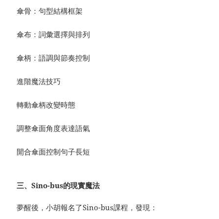
傘骨：句型結構框架
傘布：詞彙選擇與排列
傘柄：語調與節奏控制
進階魔法技巧
轉動傘柄改變時態
調整傘面角度表達語氣
開合傘面控制句子長短
三、Sino-bus的現實魔法
夢醒後，小胡報名了Sino-bus課程，發現：