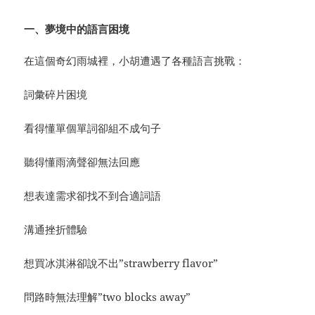
一、夢境中的語言困境
在這個奇幻雨城裡，小胡遭遇了各種語言挑戰：
詞彙碎片困境
看得懂單個單詞卻組不成句子
聽得懂雨滴聲卻無法回應
想表達需求卻找不到合適詞語
溝通挫折體驗
想買冰淇淋卻說不出”strawberry flavor”
問路時無法理解”two blocks away”