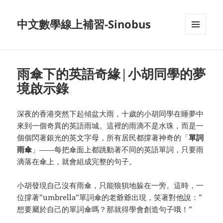
中文數學線上補習-Sinobus
菜单和
挂件
雨傘下的英語奇緣|小胡同學的夢
境啟示錄
深夜的香港突然下起傾盆大雨，十歲的小胡同學在睡夢中
來到一個奇異的英語雨城。這裡的雨滴不是水珠，而是一
個個閃著銀光的英文字母，所有居民都撐著神奇的「
單詞
雨傘
」——每把傘面上都跳動著不同的英語單詞，只要雨
滴落在傘上，就會組成完整的句子。
小胡發現自己沒有雨傘，只能狼狽地躲在一旁。這時，一
位撐著”umbrella”單詞傘的老爺爺出現，笑著對他說：”
想要屬於自己的單詞傘嗎？那就得學會創造句子哦！”