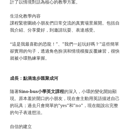
計了以情境對話為核心的教學方案。
生活化教學內容
課程緊密圍繞小朋友們日常交流的真實場景展開。包括自
我介紹、分享愛好，到邀請玩耍、表達感受。
“這是我最喜歡的恐龍！”、”我們一起玩好嗎？”這些簡單
卻實用的句子，透過角色扮演和情境模擬反覆練習，很快
就被小環熟練掌握。
成長：點滴進步匯聚成河
隨著
Sino-bus小學英文課程
的深入，小環的變化開始顯
現。原本羞於開口的小朋友，現在會主動用英語描述自己
的玩具；過去只會簡單的”yes”和”no”，現在能說出完整
的句子表達想法。
自信的建立