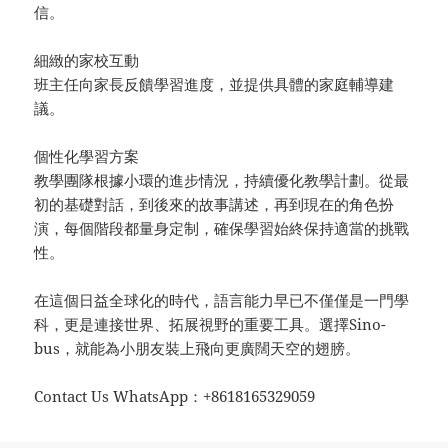
信。
細緻的家校互動
班主任向家長反饋學習進度，並提供具體的家庭輔導建
議。
個性化學習方案
教學團隊根據小環的進步情況，持續優化教學計劃。從最
初的基礎對話，到後來的故事講述，再到現在的角色扮
演，每個階段都量身定制，確保學習始終保持適當的挑戰
性。
在這個日益全球化的時代，語言能力早已不僅僅是一門學
科，更是連接世界、拓展視野的重要工具。選擇Sino-
bus，就能為小朋友裝上飛向更廣闊天空的翅膀。
Contact Us WhatsApp：+8618165329059