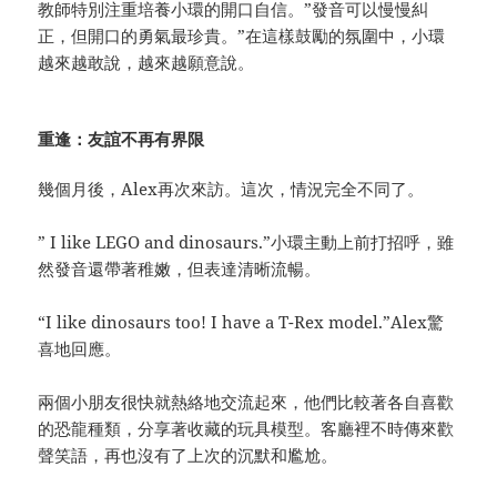
教師特別注重培養小環的開口自信。”發音可以慢慢糾
正，但開口的勇氣最珍貴。”在這樣鼓勵的氛圍中，小環
越來越敢說，越來越願意說。
重逢：友誼不再有界限
幾個月後，Alex再次來訪。這次，情況完全不同了。
” I like LEGO and dinosaurs.”小環主動上前打招呼，雖
然發音還帶著稚嫩，但表達清晰流暢。
“I like dinosaurs too! I have a T-Rex model.”Alex驚
喜地回應。
兩個小朋友很快就熱絡地交流起來，他們比較著各自喜歡
的恐龍種類，分享著收藏的玩具模型。客廳裡不時傳來歡
聲笑語，再也沒有了上次的沉默和尷尬。