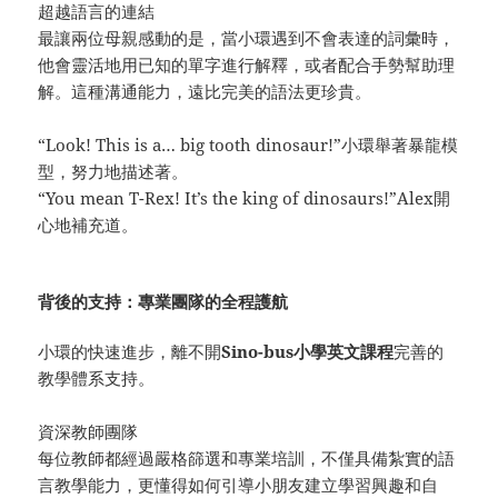
超越語言的連結
最讓兩位母親感動的是，當小環遇到不會表達的詞彙時，
他會靈活地用已知的單字進行解釋，或者配合手勢幫助理
解。這種溝通能力，遠比完美的語法更珍貴。
“Look! This is a… big tooth dinosaur!”小環舉著暴龍模
型，努力地描述著。
“You mean T-Rex! It’s the king of dinosaurs!”Alex開
心地補充道。
背後的支持：專業團隊的全程護航
小環的快速進步，離不開
Sino-bus小學英文課程
完善的
教學體系支持。
資深教師團隊
每位教師都經過嚴格篩選和專業培訓，不僅具備紮實的語
言教學能力，更懂得如何引導小朋友建立學習興趣和自