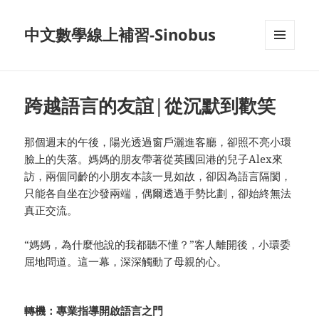
中文數學線上補習-Sinobus
菜单和
挂件
跨越語言的友誼|從沉默到歡笑
那個週末的午後，陽光透過窗戶灑進客廳，卻照不亮小環
臉上的失落。媽媽的朋友帶著從英國回港的兒子Alex來
訪，兩個同齡的小朋友本該一見如故，卻因為語言隔閡，
只能各自坐在沙發兩端，偶爾透過手勢比劃，卻始終無法
真正交流。
“媽媽，為什麼他說的我都聽不懂？”客人離開後，小環委
屈地問道。這一幕，深深觸動了母親的心。
轉機：專業指導開啟語言之門