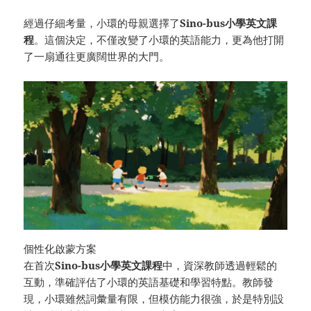
經過仔細考量，小環的母親選擇了
Sino-bus小學英文課
程
。這個決定，不僅改變了小環的英語能力，更為他打開
了一扇通往更廣闊世界的大門。
個性化啟蒙方案
在首次
Sino-bus小學英文課程
中，資深教師透過輕鬆的
互動，準確評估了小環的英語基礎和學習特點。教師發
現，小環雖然詞彙量有限，但模仿能力很強，於是特別設