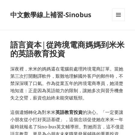
中文數學線上補習-Sinobus
菜单和
挂件
語言資本|從跨境電商媽媽到米米
的英語教育投資
深夜裡，米米的媽媽還在電腦前處理跨境電商訂單。當她
第三次打開翻譯軟件，艱難地理解國外客戶的郵件時，不
禁深深嘆了口氣。作為從業五年的跨境電商專員，她清楚
地知道：正是因為英語能力的限制，讓她多次與晉升機會
失之交臂，薪資也始終未能突破瓶頸。
這個遺憾轉化為對米米
英語教育投資
的決心。「一定要讓
小朋友從小打好英語基礎」，這個念頭促使她在米米一年
級時就報名了Sino-bus英文輔導班。對她而言，這不僅是
語言教育，更是為小朋友未來職業發展鋪路的重要投資。