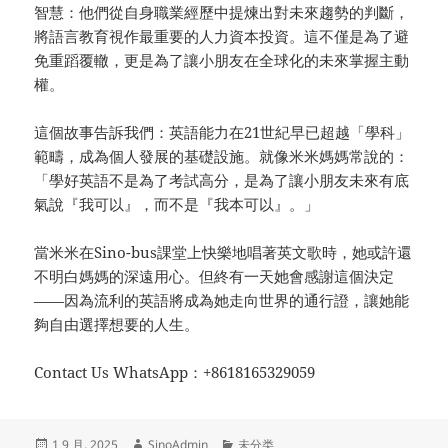
智慧：他們從自身職業經歷中提煉出對未來趨勢的判斷，
將語言教育視作最重要的人力資本投資。這不僅是為了避
免重蹈覆轍，更是為了讓小朋友在全球化的未來掌握主動
權。
這個故事告訴我們：英語能力在21世紀早已超越「學科」
範疇，成為個人發展的基礎設施。就像米米媽媽常說的：
「學好英語不是為了考試高分，是為了讓小朋友未來有底
氣說『我可以』，而不是『我本可以』。」
當米米在Sino-bus課堂上快樂地唱著英文歌時，她或許還
不明白媽媽的深遠用心。但終有一天她會感謝這個決定
——因為流利的英語將成為她走向世界的通行證，讓她能
夠自由選擇想要的人生。
Contact Us WhatsApp：+8618165329059
发
作
分
1 9 月, 2025
SinoAdmin
未分类