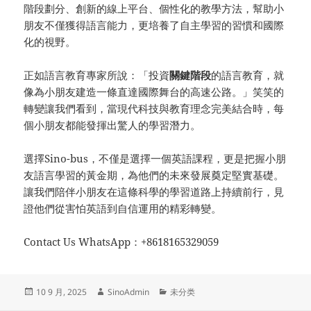
階段劃分、創新的線上平台、個性化的教學方法，幫助小
朋友不僅獲得語言能力，更培養了自主學習的習慣和國際
化的視野。
正如語言教育專家所說：「投資
關鍵階段
的語言教育，就
像為小朋友建造一條直達國際舞台的高速公路。」笑笑的
轉變讓我們看到，當現代科技與教育理念完美結合時，每
個小朋友都能發揮出驚人的學習潛力。
選擇Sino-bus，不僅是選擇一個英語課程，更是把握小朋
友語言學習的黃金期，為他們的未來發展奠定堅實基礎。
讓我們陪伴小朋友在這條科學的學習道路上持續前行，見
證他們從害怕英語到自信運用的精彩轉變。
Contact Us WhatsApp：+8618165329059
发
作
分
10 9 月, 2025
SinoAdmin
未分类
布
者
类