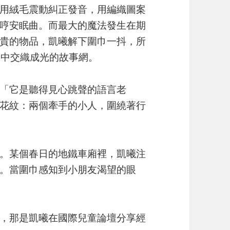
用絨毛震動糾正發音，用編織圖案
哼安眠曲。而最大的魔法發生在期
貴的物品，凱曦解下圍巾一抖，所
空中交織成光的故事網。
「它是聽得見心跳聲的語言老
花紋：兩個牽手的小人，圍繞著行
。某個春日的地鐵車廂裡，凱曦注
。當圍巾感知到小朋友渴望的眼
，那是凱曦在國際兒童論壇分享經