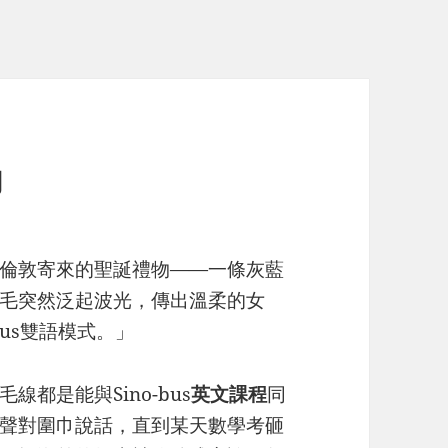
巾
倫敦寄來的聖誕禮物——一條灰藍
毛突然泛起波光，傳出溫柔的女
bus雙語模式。」
都是能與Sino-bus
英文
課程
同
聲對圍巾說話，直到某天數學考砸