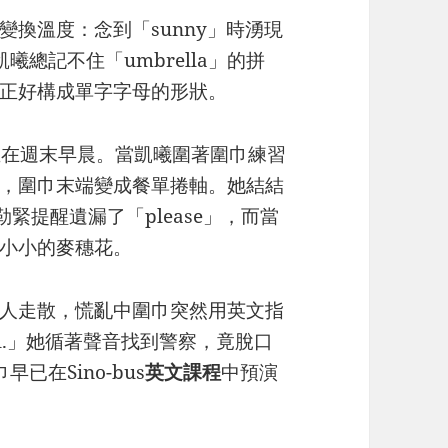
變換溫度：念到「sunny」時湧現
曦總記不住「umbrella」的拼
正好構成單字字母的形狀。
發生在週末早晨。當凱曦圍著圍巾練習
，圍巾末端變成餐單捲軸。她結結
輕勒緊提醒遺漏了「please」，而當
小小的麥穗花。
人走散，慌亂中圍巾突然用英文指
oss stall.」她循著聲音找到警察，竟脫口
早已在Sino-bus
英文
課程
中預演