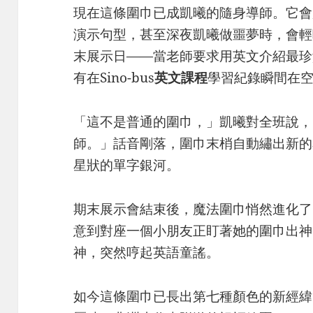
現在這條圍巾已成凱曦的隨身導師。它會
演示句型，甚至深夜凱曦做噩夢時，會輕
末展示日——當老師要求用英文介紹最珍
有在Sino-bus
英文
課程
學習紀錄瞬間在
「這不是普通的圍巾，」凱曦對全班說，
師。」話音剛落，圍巾末梢自動繡出新的
星狀的單字銀河。
期末展示會結束後，魔法圍巾悄然進化了
意到對座一個小朋友正盯著她的圍巾出神
神，突然哼起英語童謠。
如今這條圍巾已長出第七種顏色的新經緯