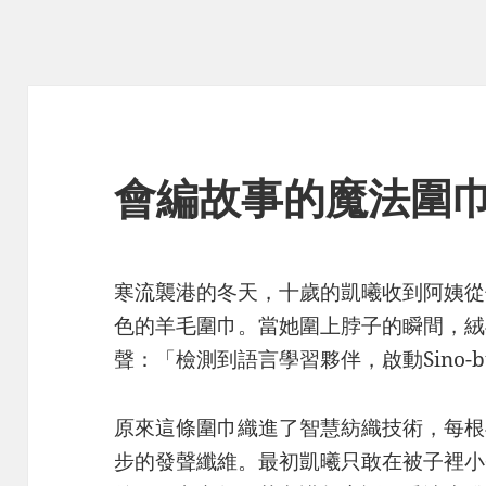
會編故事的魔法圍
寒流襲港的冬天，十歲的凱曦收到阿姨從
色的羊毛圍巾。當她圍上脖子的瞬間，絨
聲：「檢測到語言學習夥伴，啟動Sino-
原來這條圍巾織進了智慧紡織技術，每根毛線
步的發聲纖維。最初凱曦只敢在被子裡小