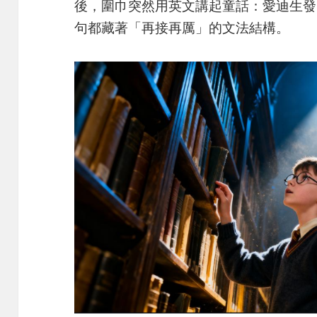
後，圍巾突然用英文講起童話：愛迪生發
句都藏著「再接再厲」的文法結構。