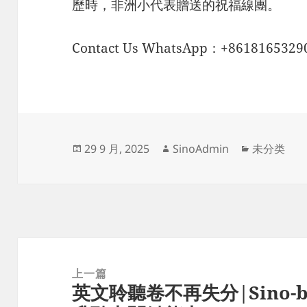
歷時，非洲小代表贈送的祝福線團。
Contact Us WhatsApp：+8618165329
发
作
分
29 9 月, 2025
SinoAdmin
未分类
布
者
类
于
文
章
上一篇
英文聆聽卷不再失分|Sino
导
上