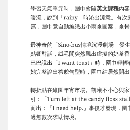
學習天氣單元時，圍巾會隨
英文
課程
內容
暖流，說到「rainy」時沁出涼意。有次凱
寫，圍巾竟自動編織出小雨傘圖案，傘骨
最神奇的「Sino-bus情境沉浸劇場」
點餐對話，絨毛間突然飄出虛擬的奶茶香
巴巴說出「I want toast」時，圍巾輕
她完整說出禮貌句型時，圍巾結居然開出
轉折點在維園年宵市場。凱曦不小心與家
引：「Turn left at the candy fl
而出：「I need help.」事後才發現，圍巾
過無數次求助情境。