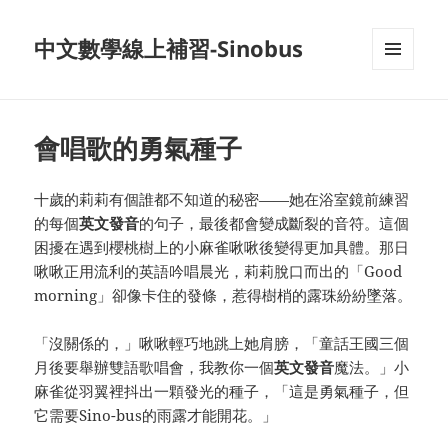
中文數學線上補習-Sinobus
菜单和
挂件
會唱歌的勇氣種子
十歲的莉莉有個誰都不知道的秘密——她在浴室鏡前練習
的每個
英文
發音
的句子，最後都會變成斷裂的音符。這個
困擾在遇到櫻桃樹上的小麻雀啾啾後變得更加具體。那日
啾啾正用流利的英語吟唱晨光，莉莉脫口而出的「Good
morning」卻像卡住的發條，惹得樹梢的露珠紛紛墜落。
「沒關係的，」啾啾輕巧地跳上她肩膀，「童話王國三個
月後要舉辦雙語歌唱會，我教你一個
英文
發音
魔法。」小
麻雀從羽翼裡抖出一顆發光的種子，「這是勇氣種子，但
它需要Sino-bus的雨露才能開花。」