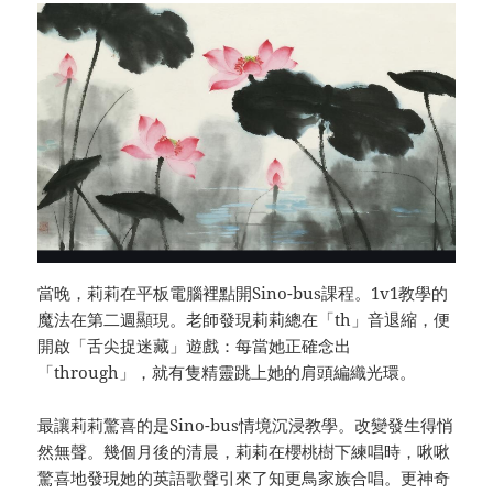
當晚，莉莉在平板電腦裡點開Sino-bus課程。1v1教學的
魔法在第二週顯現。老師發現莉莉總在「th」音退縮，便
開啟「舌尖捉迷藏」遊戲：每當她正確念出
「through」，就有隻精靈跳上她的肩頭編織光環。
最讓莉莉驚喜的是Sino-bus情境沉浸教學。改變發生得悄
然無聲。幾個月後的清晨，莉莉在櫻桃樹下練唱時，啾啾
驚喜地發現她的英語歌聲引來了知更鳥家族合唱。更神奇