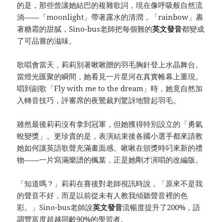
的是，那些曾讓她結巴的複雜歌詞，現在像呼吸般自然流
淌——「moonlight」帶著露水的清潤，「rainbow」裹
著糖霜的甜膩，Sino-bus老師把每個難的
英文
發音
都變成
了可品嘗的滋味。
歌唱會當天，莉莉別著啾啾贈的羽毛胸針登上水晶舞台。
當燈光匯聚的瞬間，她看見一片星河在真實帷幕上重現。
唱到副歌「Fly with me to the dream」時，她竟自然加
入轉音技巧，評審席的夜鶯裁判驚訝地豎起羽毛。
雖然最後莉莉沒有拿到冠軍，但她獲得特別設立的「勇氣
蛻變獎」。更珍貴的是，表演結束後各國小選手都來請教
她如何讓英語歌聲充滿畫面感。啾啾在頒獎時叼來新的禮
物——一片寫滿樂譜的楓葉，正是她剛才演唱的改編版。
「知道嗎？」莉莉在賽後對老師視訊時說，「原來不是我
的聲音不好，而是以前從未有人教我傾聽聲音裡的色
彩。」Sino-bus老師說
英文
發音
流暢度提升了200%，語
調豐富度超越同齡90%的學習者。