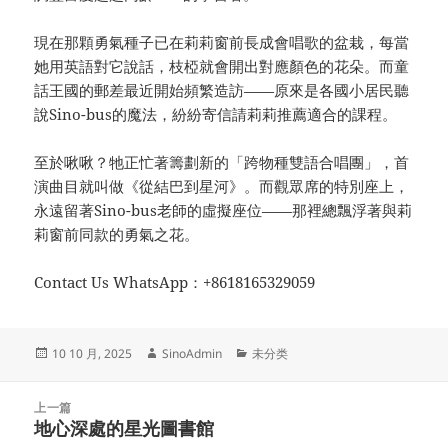
現在那顆勇氣種子已在莉莉窗前長成會唱歌的盆栽，每當
她用英語對它說話，枝椏就會開出對應顏色的花朵。而童
話王國的郵差最近開始頻繁造訪——原來是各國小居民聽
說Sino-bus的魔法，紛紛寄信請莉莉推薦適合的課程。
至於啾啾？牠正忙著籌劃新的「跨物種雙語合唱團」，首
演曲目就叫做《從結巴到星河》。而觀眾席的特別座上，
永遠留著Sino-bus老師的虛擬座位——那裡總飄浮著與莉
莉窗前同款的勇氣之花。
Contact Us WhatsApp：+8618165329059
发
作
分
10 10 月, 2025
SinoAdmin
未分类
布
者
类
于
文
上一篇
章
地心深處的星光圖書館
上
导