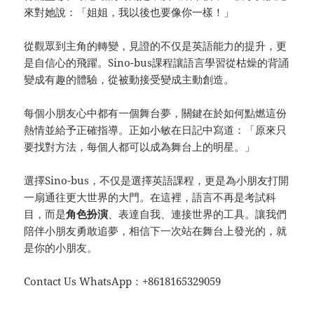
來對她說：「姐姐，我以後也要像你一樣！」
從觀眾到主角的轉變，見證的不仅是英語能力的提升，更
是自信心的飛躍。Sino-bus課程讓語言學習從枯燥的背誦
變成有趣的體驗，從被動接受變成主動創造。
每個小朋友心中都有一個舞台夢，關鍵在於如何點燃這份
熱情並給予正確指導。正如小敏在日記中寫道：「原來只
要找對方法，每個人都可以成為舞台上的明星。」
選擇Sino-bus，不仅是選擇英語課程，更是為小朋友打開
一扇通往更大世界的大門。在這裡，語言不再是考試科
目，而是
角色
扮演
、表達自我、連接世界的工具。讓我們
陪伴小朋友勇敢追夢，相信下一次站在舞台上發光的，就
是你的小朋友。
Contact Us WhatsApp：+8618165329059