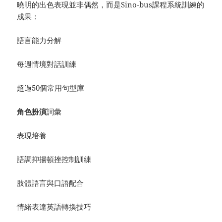
曉明的出色表現並非偶然，而是Sino-bus課程系統訓練的
成果：
語言能力分解
每週情境對話訓練
超過50個常用句型庫
角色扮演
詞彙
表現培養
語調抑揚頓挫控制訓練
肢體語言與口語配合
情緒表達英語轉換技巧