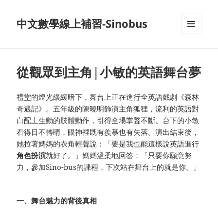
中文數學線上補習-Sinobus
菜单和
挂件
從觀眾到主角|小敏的英語舞台夢
禮堂的燈光緩緩暗下，舞台上正在進行全英語戲劇《森林
奇遇記》。五年級的陳曉明飾演主角狐狸，流利的英語對
白配上生動的肢體動作，引得全場掌聲不斷。台下的小敏
看得目不轉睛，眼神裡既有羨慕也有失落。演出結束後，
她拉著媽媽的衣角輕聲說：「要是我也能這樣說英語進行
角色
扮演
就好了。」媽媽溫柔地回答：「只要你願意努
力，參加Sino-bus的課程，下次站在舞台上的就是你。」
一、舞台魅力的背後真相