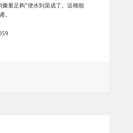
詞彙量足夠”便水到渠成了。這種能
產。
059