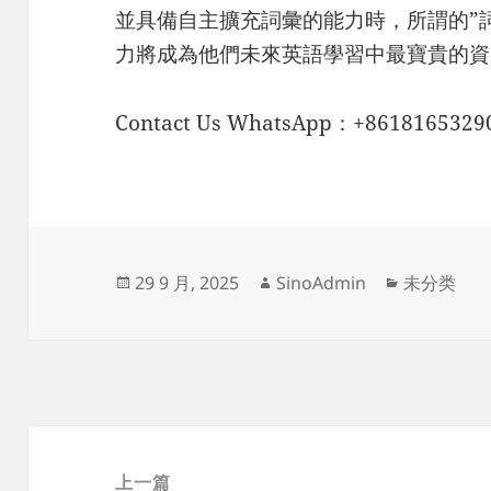
並具備自主擴充詞彙的能力時，所謂的”
力將成為他們未來英語學習中最寶貴的資
Contact Us WhatsApp：+8618165329
发
作
分
29 9 月, 2025
SinoAdmin
未分类
布
者
类
于
文
章
上一篇