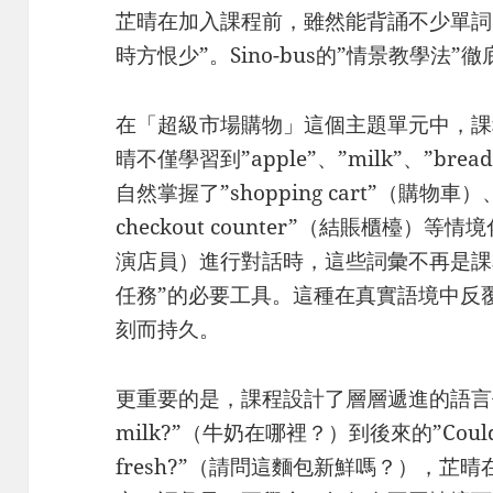
芷晴在加入課程前，雖然能背誦不少單詞
時方恨少”。Sino-bus的”情景教學法
在「超級市場購物」這個主題單元中，課
晴不僅學習到”apple”、”milk”、”b
自然掌握了”shopping cart”（購物車）、
checkout counter”（結賬櫃檯
演店員）進行對話時，這些詞彙不再是課
任務”的必要工具。這種在真實語境中反
刻而持久。
更重要的是，課程設計了層層遞進的語言任務。
milk?”（牛奶在哪裡？）到後來的”Could you t
fresh?”（請問這麵包新鮮嗎？），