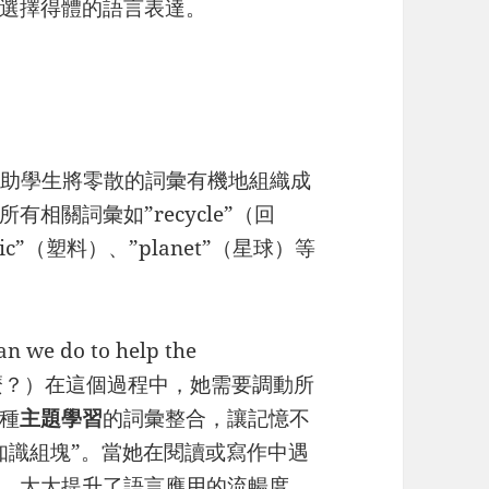
選擇得體的語言表達。
幫助學生將零散的詞彙有機地組織成
相關詞彙如”recycle”（回
tic”（塑料）、”planet”（星球）等
 do to help the
些什麼？）在這個過程中，她需要調動所
種
主題學習
的詞彙整合，讓記憶不
知識組塊”。當她在閱讀或寫作中遇
，大大提升了語言應用的流暢度。