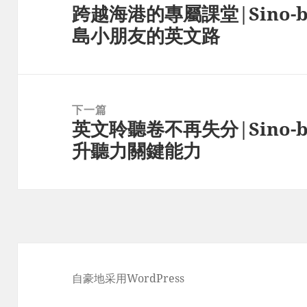
跨越海港的專屬課堂|Sino-b
导
上
島小朋友的英文路
航
篇
文
章：
下一篇
英文聆聽卷不再失分|Sino
下
升聽力關鍵能力
篇
文
章：
自豪地采用WordPress