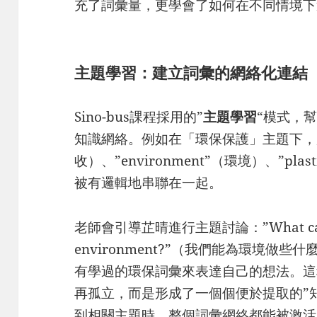
充了詞彙量，更學會了如何在不同情境下
主題學習
：建立詞彙的網絡化連結
Sino-bus課程採用的”
主題學習
“模式，
知識網絡。例如在「環保保護」主題下，所有
收）、”environment”（環境）、”plas
被有邏輯地串聯在一起。
老師會引導芷晴進行主題討論：”What can we
environment?”（我們能為環境做
有學過的環保詞彙來表達自己的想法。這
再孤立，而是形成了一個個便於提取的”
到相關主題時，整個詞彙網絡都能被激活