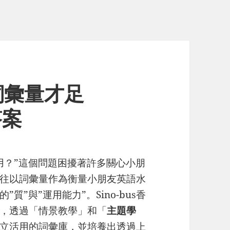
詞彙量才足
答案
用？”這個問題困擾著許多關心小朋
往以詞彙量作為衡量小朋友英語水
”與”運用能力”。Sino-bus香
，透過「情景教學」和「
主題學
立活用的詞彙庫，並培養出透過上