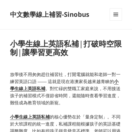
中文數學線上補習-Sinobus
菜单和
挂件
小學生線上英語私補|打破時空限
制|讓學習更高效
放學後不用匆匆趕往補習社，打開電腦就能和老師一對一
練習英語口語 —— 這就是現在港澳家長越來越青睞的
小
學生線上英語私補
。對忙碌的雙職工家庭來說，不用接送
孩子的補習模式不僅節省時間，還能隨時查看學習進度，
難怪成為教育領域的新寵。
小學生線上英語私補
的核心優勢在於「量身定制」。不同
於大班課程的統一進度，私補課程能根據孩子的英語基礎
調整難度。比如有些孩子拼音發音不標準，老師可以用港