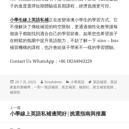
子的進度選擇短期體驗或長期課程，經濟負擔更可控。
小學生線上英語私補
正在改變港澳小學生的學習方式。它
不僅解決了傳統補習的時空限制，更通過個性化教學讓每
個孩子都能找到適合自己的學習節奏。如果您也希望孩子
在輕鬆的氛圍中提升英語能力，不妨了解一下 sino – bus
補習機構的課程，也許會給孩子帶來不一樣的學習體驗。
Contact Us WhatsApp：+86 18244943229
发
作
分
标
29 7 月, 2025
SinoAdmin
小學英語
英語補習，英語
布
者
类
签
家庭作業輔導，一對一英語補習，英文補習，補習社，英文補習老師，
于
補習班
文
上一篇
章
小學線上英語私補邊間好|挑選指南與推薦
上
导
篇
航
文