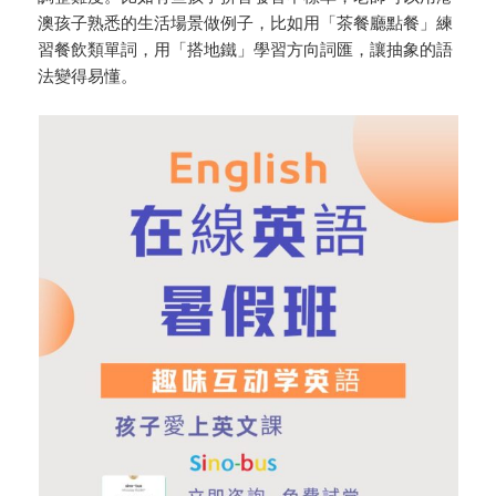
澳孩子熟悉的生活場景做例子，比如用「茶餐廳點餐」練
習餐飲類單詞，用「搭地鐵」學習方向詞匯，讓抽象的語
法變得易懂。