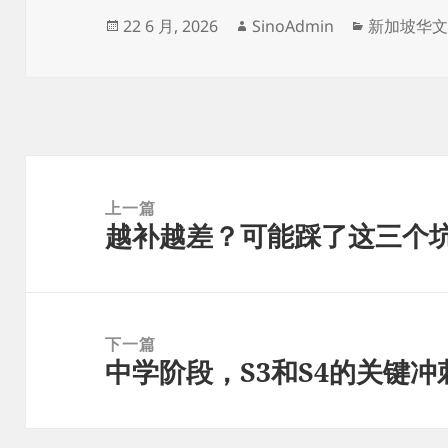
发
作
分
22 6 月, 2026
SinoAdmin
新加坡华
布
者
类
于
文
章
上一篇
越补越差？可能踩了这三个
导
上
航
篇
文
章：
下一篇
中学阶段，S3和S4的关键
下
篇
文