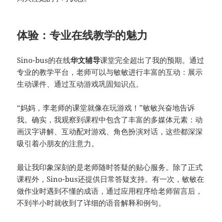
体验：专业在线教学的魅力
Sino-bus的在线
华文辅导
课堂完全超出了我的预期。通过
专业的教学平台，老师可以与敏敏进行丰富的互动：展示
生动课件、通过互动游戏巩固知识点。
“妈妈，李老师的课堂就像在玩游戏！”敏敏兴奋地告诉
我。确实，我观察到课程中包含了丰富的多媒体元素：动
画汉字讲解、互动配对游戏、角色扮演对话，这些都深深
吸引着小朋友的注意力。
最让我印象深刻的是老师随时答疑的贴心服务。除了正式
课程外，Sino-bus还提供日常答疑支持。有一次，敏敏在
做作业时遇到不懂的成语，通过应用程序给老师留言后，
不到半小时就收到了详细的语音解释和例句。