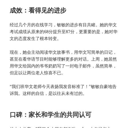
成效：看得见的进步
经过几个月的在线学习，敏敏的进步有目共睹。她的华文
考试成绩从原来的68分提升至87分，更重要的是，她对华
文的态度发生了根本转变。
现在，她会主动阅读华文故事书，用华文写简单的日记，
甚至在看华语节目时能够理解更多的对话。上周，她居然
用华文给国内的爷爷奶奶写了一封电子邮件，虽然简单，
但足以让两位老人惊喜不已。
“我们班华文老师今天表扬我发音标准了！”敏敏自豪地告
诉我。这样的自信，是以往从未有过的。
口碑：家长和学生的共同认可