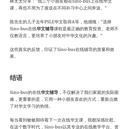
林太太分享：”我三个小朋友都在Sino-bus上在线华文
课，再也不用为了接送在不同补习中心之间奔波。”
陈先生的儿子去年PSLE华文取得A等，他感慨：”选择
Sino-bus在线
华文辅导
课程是最正确的教育投资。老师不
仅教语言，更培养了小朋友对中华文化的兴趣。”
这些真实的反馈，印证了Sino-bus在线辅导的质量和效
果。
结语
Sino-bus的在线
华文辅导
，不仅解决了我们家庭的实际困
难，更重要的是，它用一种小朋友喜欢的方式，重新点燃
了对华文学习的热情。
每当看到敏敏期待着下一次在线华文课，我都深感欣慰。
在这个数字时代，Sino-bus以其专业的在线教学平台、资