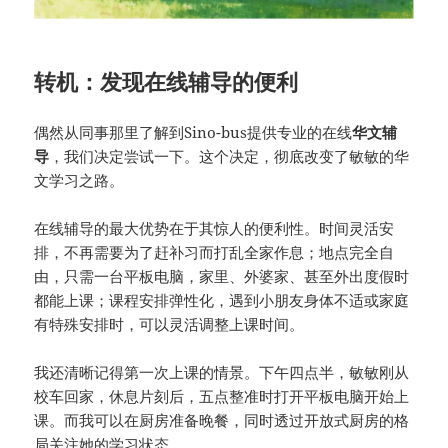
转机：发现在线辅导的便利
偶然从同事那里了解到Sino-bus提供专业的在线
华文辅
导
，我们决定尝试一下。这个决定，彻底改变了敏敏的华
文学习之路。
在线辅导的最大优势在于其惊人的便利性。时间灵活安
排，不再需要为了赶补习而打乱全家作息；地点完全自
由，只需一台平板电脑，家里、外婆家、甚至外出度假时
都能上课；课程安排弹性化，遇到小朋友身体不适或家庭
有特殊安排时，可以灵活调整上课时间。
我还清晰记得第一次上课的情景。下午四点半，敏敏刚从
校车回家，休息片刻后，五点整准时打开平板电脑开始上
课。而我可以在厨房准备晚餐，同时透过开放式厨房的格
局关注她的学习状态。