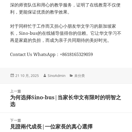
深的师资队伍和用心的教学服务，证明了在线教育不仅便
利，更能保证优质的教学效果。
对于同样忙于工作而又担心小朋友华文学习的新加坡家
长，Sino-bus的在线辅导值得你的信赖。它让华文学习不
再是家庭的负担，而成为亲子共同期待的美好时光。
Contact Us WhatsApp：+8618165329059
发
作
分
21 10 月, 2025
SinoAdmin
未分类
布
者
类
于
文
上一篇
章
为何选择Sino-bus|当家长华文有限时的明智之
上
导
选
篇
航
文
章：
下一篇
見證兩代成長|一位家長的真心選擇
下