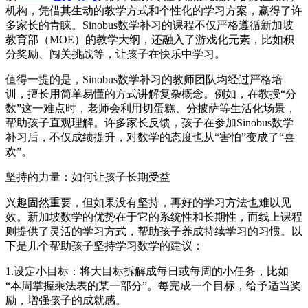
机构，凭借其生动的教学方式和个性化的学习方案，赢得了许
多家长的青睐。Sinobus数学补习的课程不仅严格遵循新加坡
教育部（MOE）的教学大纲，还融入了游戏化元素，比如积
分奖励、闯关挑战等，让孩子在快乐中学习。
值得一提的是，Sinobus数学补习的教师团队均经过严格培
训，擅长用简单易懂的方式讲解复杂概念。例如，在教授“分
数”这一难点时，老师会利用切蛋糕、分披萨等生活化场景，
帮助孩子直观理解。许多家长反馈，孩子在参加Sinobus数学
补习后，不仅成绩提升，对数学的态度也从“害怕”变成了“喜
欢”。
坚持的力量：如何让孩子长期受益
兴趣固然重要，但如果没有坚持，再好的学习方法也难以见
效。新加坡数学的优势在于它的系统性和长期性，而线上课程
则提供了灵活的学习方式，帮助孩子养成持续学习的习惯。以
下是几个帮助孩子坚持学习数学的建议：
1.设定小目标：将大目标拆解成每日或每周的小任务，比如
“本周掌握乘法表的某一部分”。每完成一个目标，给予适当奖
励，增强孩子的成就感。