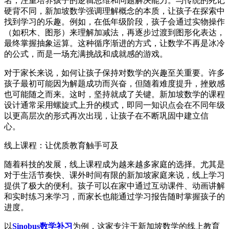
名，注重培养孩子的逻辑思维和问题解决能力。与传统的死记
硬背不同，新加坡数学强调理解概念的本质，让孩子在探索中
找到学习的乐趣。例如，在低年级阶段，孩子会通过实物操作
（如积木、图形）来理解加减法，再逐步过渡到图形化表达，
最终掌握抽象运算。这种循序渐进的方式，让数学不再是冰冷
的公式，而是一场充满挑战和成就感的游戏。
对于家长来说，如何让孩子保持对数学的兴趣至关重要。许多
孩子最初可能因为解题成功而兴奋，但随着难度提升，挫败感
也可能随之而来。这时，坚持就成了关键。新加坡数学的课程
设计通常采用螺旋式上升的模式，即同一知识点会在不同年级
以更高层次的形式再次出现，让孩子在不断巩固中建立信
心。
线上课程：让优质教育触手可及
随着科技的发展，线上课程成为越来越多家庭的选择。尤其是
对于生活节奏快、课外时间有限的新加坡家庭来说，线上学习
提供了极大的便利。孩子可以在家中通过互动课件、动画讲解
和实时练习来学习，而家长也能通过学习报告随时掌握孩子的
进度。
以
Sinobus数学补习
为例，这家专注于新加坡数学的线上教育