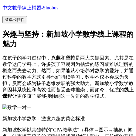
跳
中文數學線上補習-Sinobus
至
菜单和挂件
内
容
兴趣与坚持：新加坡小学数学线上课程的
魅力
在孩子的学习过程中，
兴趣
和
坚持
是两大关键因素。尤其是在
数学这门学科上，许多孩子容易因为枯燥的练习或难以理解的
概念而失去动力。然而，如果能从小培养对数学的爱好，并通
过科学的教学方式引导他们持续学习，数学不仅不会成为负
担，反而会成为孩子思维发展的强大助力。新加坡小学数学教
育因其系统性和高效性而备受全球推崇，而如今，优质的
线上
课程
让更多孩子能够接触到这一先进的教学模式。
新加坡小学数学：激发兴趣的黄金标准
新加坡数学以其独特的“CPA教学法”（具体→图示→抽象）闻