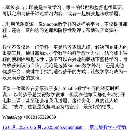
2.家长参与：即使是在线学习，家长的鼓励和监督也很重要。
可以定期与孩子讨论学习内容，或者一起解决趣味数学题。
3.利用优质资源：像Sinobus数学补习这样的平台，不仅提供课
程，还有丰富的练习题库和阶段性测评，帮助孩子查漏补
缺。
数学不仅仅是一门学科，更是培养逻辑思维、解决问题能力的
重要工具。通过新加坡小学数学的科学教学方法，结合线上课
程的便利性和趣味性，孩子可以在兴趣的驱动下坚持学习，最
终收获知识与自信。无论是选择Sinobus数学补习，还是其他
优质平台，关键在于找到适合孩子的方式，让数学学习成为一
段充满乐趣的旅程。
正如一位家长在分享孩子参加Sinobus数学补习的经历时所
说：“以前孩子总觉得数学很难，但现在他每天都会主动打开
电脑上课，甚至还会考我几道题。这种变化，真的让人欣
慰。”或许，这就是兴趣与坚持结合后，最美好的结果。
WhatsApp +8618165329059
发
作
分
标
16 6 月, 2025
16 6 月, 2025
SinoAdmin
math
、
新加坡数学
小学数