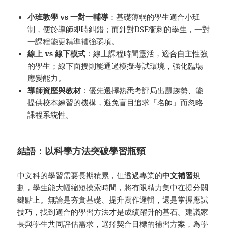
小班教學 vs 一對一輔導
：基礎薄弱的學生適合小班
制，便於導師即時糾錯；而針對DSE衝刺的學生，一對
一課程能更精準補強弱項。
線上 vs 線下模式
：線上課程時間靈活，適合自主性強
的學生；線下面授則能通過模擬考試環境，強化臨場
應變能力。
導師資歷與教材
：優先選擇熟悉考評局出題趨勢、能
提供校本練習的機構，避免盲目追求「名師」而忽略
課程系統性。
結語：以科學方法突破學習瓶頸
中文科的學習需要長期積累，但透過專業的
中文補習
規
劃，學生能大幅縮短摸索時間，將有限精力集中在提分關
鍵點上。無論是夯實基礎、提升寫作邏輯，還是掌握應試
技巧，找到適合的學習方法才是成績躍升的基石。建議家
長與學生共同評估需求，選擇契合目標的補習方案，為學