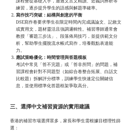
課程會從基礎入手，通過文言文精讀、近義詞辨析等
練習，逐步提升學生的語感與解題準確率。
寫作技巧突破：結構與創意的平衡
DSE寫作卷要求學生在限定時間內完成議論文、記敘文
或實用文，題材靈活且強調邏輯性。補習導師通常會
教授「審題三步法」、段落佈局技巧，並提供範文分
析，幫助學生擺脫流水帳式寫作，培養觀點表達能
力。
應試策略優化：時間管理與答題模板
考試中常見「答不完題」或「答非所問」的問題，補
習課程會針對不同題型（如綜合卷整合拓展、白話文
比較題）拆解評分標準，訓練學生快速定位關鍵信
息，並使用標準化答題框架爭取高分。
三、選擇中文補習資源的實用建議
香港的補習市場選擇眾多，家長和學生需根據目標理性篩
選：